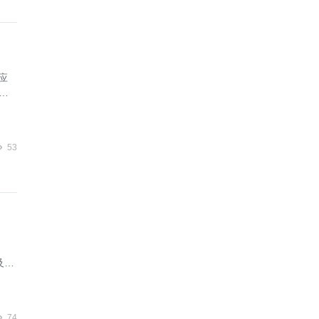
应
链
53
及组
同
74