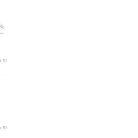
化、
时
业
53
53