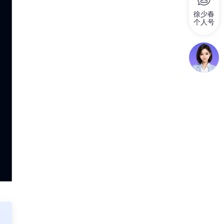
徐少春
个人号