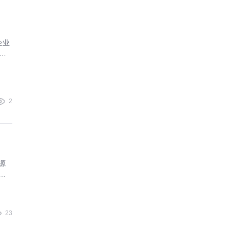
企业
家与
，
2
源
财
业创
23