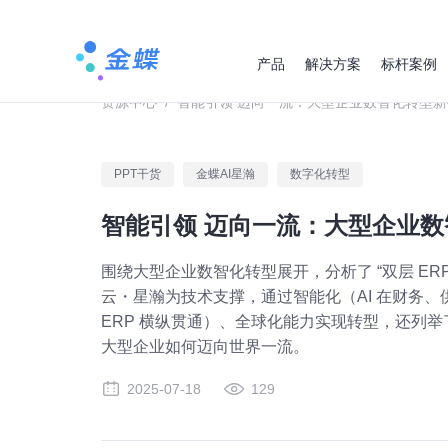
产品
解决方案
标杆案例
资源中心
/
智能引领 迈向一流：大型企业数智化转型
PPT干货
金蝶AI星瀚
数字化转型
智能引领 迈向一流：大型企业
围绕大型企业数智化转型展开，分析了 “双层 ER
云・星瀚为技术支撑，通过智能化（AI 在财务、
ERP 横纵贯通）、全球化能力实现转型，还列
大型企业如何迈向世界一流。
2025-07-18
129