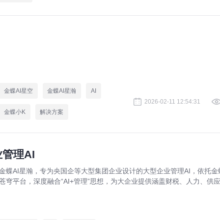
金蝶AI星空
金蝶AI星瀚
AI
2026-02-11 12:54:31
金蝶小K
解决方案
管理AI
金蝶AI星瀚，专为央国企等大型集团企业设计的大型企业管理AI，依托金蝶
苍穹平台，深度融合“AI+管理”思想，为大企业提供涵盖财税、人力、供
制造等覆盖全集团、全价值链的AI增强SaaS应用和各类AI智能体，技术
平、市占率、客户满意度等多项指标全球领先、中国第一，成为招商局、
为、通威等众多领先企业的共同选择!