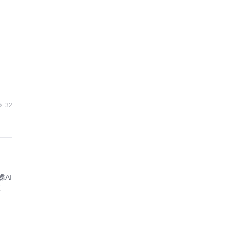
32
AI
应链
水
华