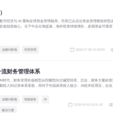
）
数字经济与 AI 重构全球资金管理格局，司库已从后台资金管理枢纽转型
价值创造核心。当下中企出海提速，海外投资持续增长，多国资金可视管
控、多币种汇率对冲、跨境合规等难题凸显，对全球司库能力提出极高要
求。AI 全场景落地成为破解跨境资金痛点的关键路径。金蝶集结行业专
标杆企业实践，推出第二版《价值型司库白皮书》，立足中企全球化诉求
为企业搭建世界一流司库体系提供完整战略实操指引。
金蝶AI星瀚
司库管理
2026-07-06 15:39:59
一流财务管理体系
AI时代，财务管理价值模型从陀螺型向沙漏型转变。过去，财务大量的资
都投入到记录体系里面，而对于作战体系投入较少。AI技术应用后，企业
务管理在记录体系的投入会越来越少，作战体系和支撑体系投入会越来越
多。作战体系帮助企业“多打粮食”，支撑体系帮助企业“深耕细作”，为企
金蝶AI星瀚
智能财务
AI
造远超过去的价值。
2026-04-03 10:41:40
解决方案