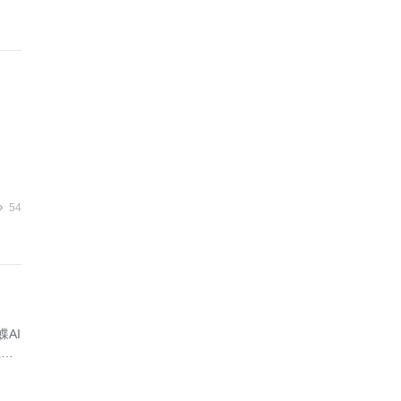
54
AI
应链
水
华