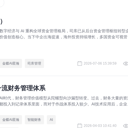
）
数字经济与 AI 重构全球资金管理格局，司库已从后台资金管理枢纽转型
价值创造核心。当下中企出海提速，海外投资持续增长，多国资金可视管
控、多币种汇率对冲、跨境合规等难题凸显，对全球司库能力提出极高要
求。AI 全场景落地成为破解跨境资金痛点的关键路径。金蝶集结行业专
标杆企业实践，推出第二版《价值型司库白皮书》，立足中企全球化诉求
为企业搭建世界一流司库体系提供完整战略实操指引。
金蝶AI星瀚
司库管理
2026-07-06 15:39:59
一流财务管理体系
AI时代，财务管理价值模型从陀螺型向沙漏型转变。过去，财务大量的资
都投入到记录体系里面，而对于作战体系投入较少。AI技术应用后，企业
务管理在记录体系的投入会越来越少，作战体系和支撑体系投入会越来越
多。作战体系帮助企业“多打粮食”，支撑体系帮助企业“深耕细作”，为企
金蝶AI星瀚
智能财务
AI
造远超过去的价值。
2026-04-03 10:41:40