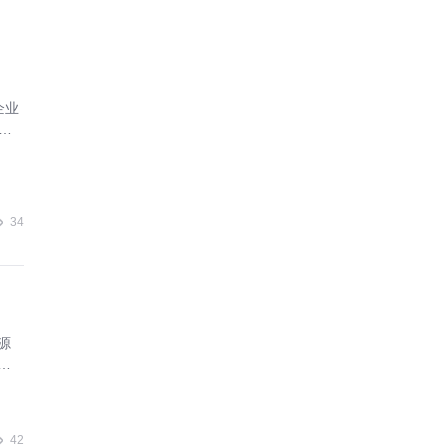
企业
家与
，
34
源
财
业创
42