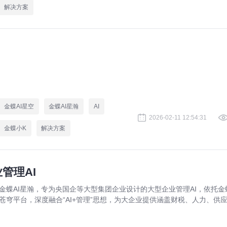
解决方案
金蝶AI星空
金蝶AI星瀚
AI
2026-02-11 12:54:31
金蝶小K
解决方案
管理AI
金蝶AI星瀚，专为央国企等大型集团企业设计的大型企业管理AI，依托金蝶
苍穹平台，深度融合“AI+管理”思想，为大企业提供涵盖财税、人力、供
制造等覆盖全集团、全价值链的AI增强SaaS应用和各类AI智能体，技术
平、市占率、客户满意度等多项指标全球领先、中国第一，成为招商局、