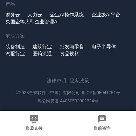
产品
财务云
人力云
企业AI操作系统
企业级AI平台
央国企等大型企业管理AI
解决方案
装备制造
建筑行业
批发与零售
电子半导体
汽配行业
医药流通
食品饮料
法律声明
|
隐私政策
©2026金蝶软件（中国）有限公司
粤ICP备05041751号
粤公网安备 44030502002324号
售后支持
售前咨询