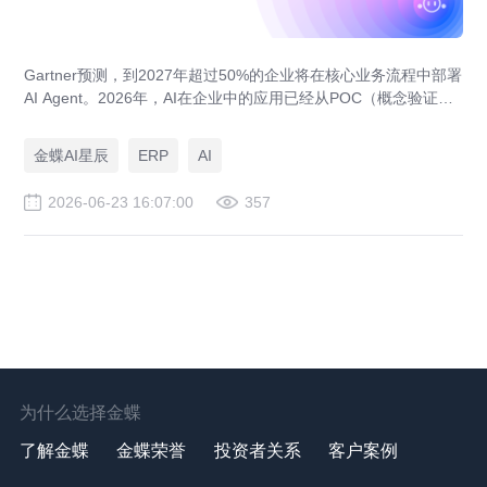
Gartner预测，到2027年超过50%的企业将在核心业务流程中部署
AI Agent。2026年，AI在企业中的应用已经从POC（概念验证）
阶段进入规模化落地阶段。中型企业的AI焦虑不再是"要不要"，而
是"别人已经在用了，我还在等什么"。金蝶灵基在现有业务系统之
金蝶AI星辰
ERP
AI
上增加AI原生能力——让AI理解企业数据、业务规则和工作语
境，调用技能与工具，帮助组织高效完成真实工作。
2026-06-23 16:07:00
357
为什么选择金蝶
了解金蝶
金蝶荣誉
投资者关系
客户案例