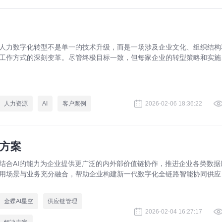
人力数字化转型不是单一的技术升级，而是一场涉及企业文化、组织结构
工作方式的深刻变革。尽管终极目标一致，但每家企业的转型策略和实施
径却各有不同。我们希望通过这些真实生动的案例，能够帮助有需要的企
洞察数字化转型的普遍规律,也能获得个性化转型策略带来的借鉴启示。
人力资源
AI
客户案例
2026-02-06 18:36:22
决方案
结合AI的能力为企业提供更广泛的内外部价值链协作，推进企业各类数据
用场景与业务充分融合，帮助企业构建新一代数字化全链路智能协同供应
体系，打造敏捷供应链管理平台
金蝶AI星空
供应链管理
2026-02-04 16:27:17