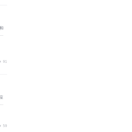
和
路
业
91
应
链
59