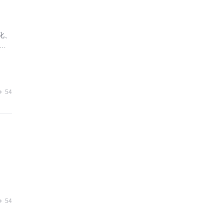
化、
时
业
54
54