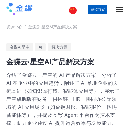
获取方案
资源中心
/
金蝶云·星空AI产品解决方案
金蝶AI星空
AI
解决方案
金蝶云·星空AI产品解决方案
介绍了金蝶云・星空的 AI 产品解决方案，分析了
AI 在企业中的应用趋势，阐述了 AI 落地企业的关
键基础（如知识库打造、智能体应用等），展示了
星空旗舰版在财务、供应链、HR、协同办公等领
域的 AI 应用场景（如金钥财报、智能报价、招聘
智能体等），并提及苍穹 Agent 平台作为技术支
撑，助力企业通过 AI 提升运营效率与决策能力。