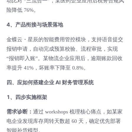
动比对 “三流合一”，某医药企业应用后税务合规风
险降低 76%。
4、产品衔接与场景落地
金蝶云・星辰的智能费用管控模块，支持语音提交
报销申请，自动完成预算校验、流程审批，实现
“报销即入账”。某物流企业应用后，逾期账款回收
率提升 41%，坏账率下降至 0.8%。
四、应如何搭建企业 AI 财务管理系统
1、四步实施框架
需求诊断：
通过 workshops 梳理核心痛点，如某家
电企业发现库存周转天数超 60 天，确定优先部署
智能补货模型。