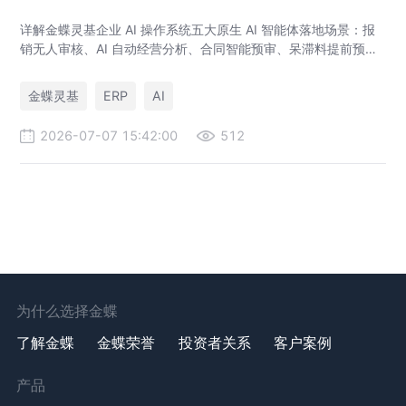
详解金蝶灵基企业 AI 操作系统五大原生 AI 智能体落地场景：报
销无人审核、AI 自动经营分析、合同智能预审、呆滞料提前预
警、预算实时管控，解决传统 ERP、RPA、BI 落地局限。
金蝶灵基
ERP
AI
2026-07-07 15:42:00
512
为什么选择金蝶
了解金蝶
金蝶荣誉
投资者关系
客户案例
产品