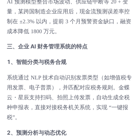
AI 预测模型整合市场波动、供应链中断等 20 + 变
量，某跨国制造企业应用后，现金流预测误差率控
制在 ±2.3% 以内，提前 3 个月预警资金缺口，融资
成本降低 1800 万元。
三、企业 AI 财务管理系统的特点
1、智能分类与税务合规
系统通过 NLP 技术自动识别发票类型（如增值税专
用发票、电子普票），并匹配对应税务规则。金蝶
云・星辰支持扫码、拍照上传发票，自动生成全税
种申报表，直接对接税务机关系统，实现 “一键报
税”。
2、预测分析与动态优化