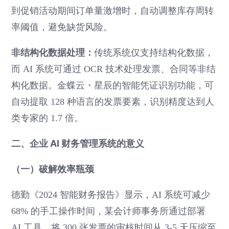
到促销活动期间订单量激增时，自动调整库存周转
率阈值，避免缺货风险。
非结构化数据处理：
传统系统仅支持结构化数据，
而 AI 系统可通过 OCR 技术处理发票、合同等非结
构化数据。金蝶云・星辰的智能凭证识别功能，可
自动提取 128 种语言的发票要素，识别精度达到人
类专家的 1.7 倍。
二、企业 AI 财务管理系统的意义
（一）破解效率瓶颈
德勤《2024 智能财务报告》显示，AI 系统可减少
68% 的手工操作时间，某会计师事务所通过部署
AI 工具，将 300 张发票的审核时间从 3-5 天压缩至