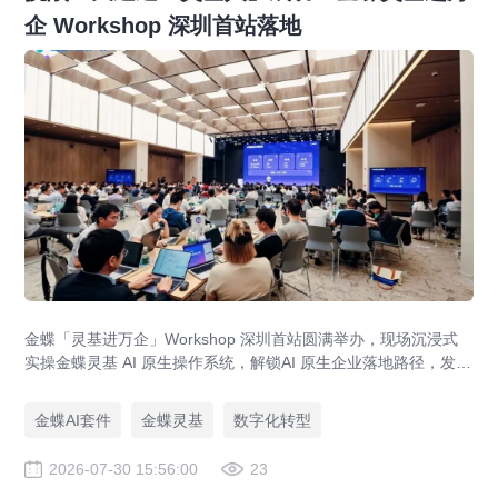
企 Workshop 深圳首站落地
金蝶「灵基进万企」Workshop 深圳首站圆满举办，现场沉浸式
实操金蝶灵基 AI 原生操作系统，解锁AI 原生企业落地路径，发布
AI 原生企业架构师培育计划，依托金蝶 AIGO 转型方法论助力企
业完成数智化升级。
金蝶AI套件
金蝶灵基
数字化转型
2026-07-30 15:56:00
23