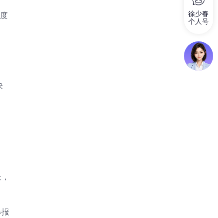
徐少春
意度
个人号
决
长，
等报