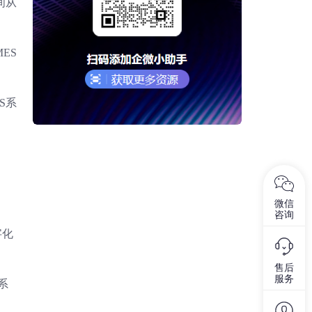
间从
ES
S系
微信
咨询
字化
售后
服务
系