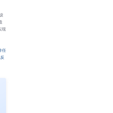
设
造
实现
作任
的反