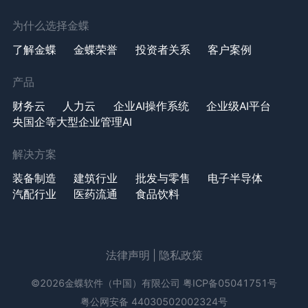
为什么选择金蝶
了解金蝶
金蝶荣誉
投资者关系
客户案例
产品
财务云
人力云
企业AI操作系统
企业级AI平台
央国企等大型企业管理AI
解决方案
装备制造
建筑行业
批发与零售
电子半导体
汽配行业
医药流通
食品饮料
法律声明
|
隐私政策
©2026金蝶软件（中国）有限公司
粤ICP备05041751号
粤公网安备 44030502002324号