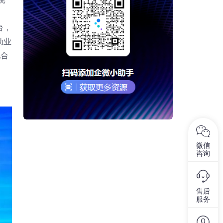
、
台，
动业
化合
微信
咨询
售后
服务