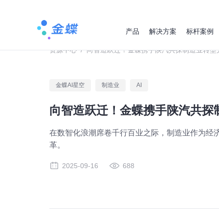
产品
解决方案
标杆案例
资源中心
/
向智造跃迁！金蝶携手陕汽共探制造业转型
金蝶AI星空
制造业
AI
向智造跃迁！金蝶携手陕汽共探
在数智化浪潮席卷千行百业之际，制造业作为经
革。
2025-09-16
688