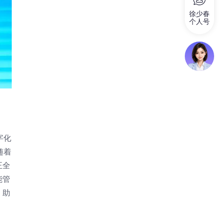
徐少春
个人号
字化
随着
正全
能管
，助