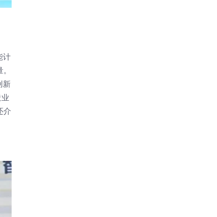
能计
量。
创新
造业
还介