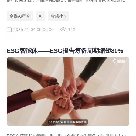
富小K AI场景，全面增强SaaS；秉持流程驱动与角色驱动思想，
通过数据和智能助力高成长型企业韧性成长，帮助企业从ERP资
源计划力向管理AI转变，实现AI转型以及管理重构
金蝶AI星空
AI
金蝶小K
2025-11-04 00:00:00
142
ESG智能体——ESG报告筹备周期缩短80%