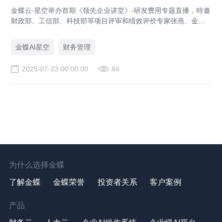
金蝶云·星空举办首期《领先企业讲堂》-研发费用专题直播，特邀
财政部、工信部、科技部等项目评审和绩效评价专家张燕、金蝶
企业研发费用数字化管理实战专家廖伟，教您破解研发费用“黑
盒”。
金蝶AI星空
财务管理
2025-07-23 00:00:00
84
为什么选择金蝶
了解金蝶
金蝶荣誉
投资者关系
客户案例
产品