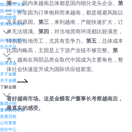
第一
，国内来越南总体都是国内细分龙头企业。
第
独立软件开发
技术平台伙伴
二
，并非因为订单饱和而来越南，都是规避风险以
院校联盟
及关税原因。
第三
，来到越南，产能快速扩大，订
查询合作伙伴
单无法填满。
第四
，对当地营商环境都比较满意，
伙伴资质查询
特别是当地劳工，尤其有竞争力。
第五
，总体成本
生态产品
比国内略高，主因是上下游产业链不够完整。
第
六
，越南在局部品类会取代中国成为主要角色，整
应用市场
体社会快速提升成为国际供应链新宠。
关于金蝶
关于金蝶
了解金蝶
看好越南市场。这是金蝶客户董事长考察越南后，
集团介绍
最真实的感受。
董事及管理层
发展历程
公司荣誉
信任中心