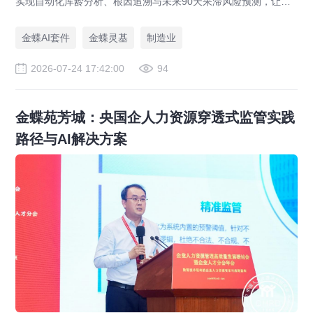
实现自动化库龄分析、根因追溯与未来90天呆滞风险预测，让库
存健康度管理从事后盘点转向事前预防。
金蝶AI套件
金蝶灵基
制造业
2026-07-24 17:42:00
94
金蝶苑芳城：央国企人力资源穿透式监管实践
路径与AI解决方案