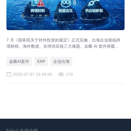
7 月《国务院关于对外投资的规定》正式实施，出海企业面临跨
境财税、海外数据、全球供应链三大难题。金蝶 AI 套件搭载
GlobalEase、LocalKits 与金蝶灵基AI 智能体，实现多国税制合
规、全球 ERP 可视、供应链智能风控，适配东南亚多国本地化经
金蝶AI套件
ERP
企业出海
营。
2026-07-07 18:49:00
170
为什么选择金蝶