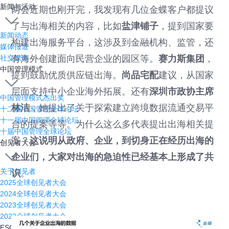
新闻与活动
两会近期也刚开完，我发现有几位金蝶客户都提议
了与出海相关的内容，比如
盐津铺子
，提到国家要
新闻动态
构建出海服务平台，这涉及到金融机构、监管，还
媒体报道
有海外创建面向民营企业的园区等。
赛力斯集团
，
社交媒体
中国管理模式
提到鼓励优质供应链出海。
尚品宅配
建议，从国家
层面支持中小企业海外拓展。还有
深圳市政协主席
中国管理模式杰出奖
林洁
，她提出了关于探索建立跨境数据流通交易平
十二届中国管理全球论坛
十一届中国管理全球论坛
台的提案等等。为什么这么多代表提出出海相关提
十届中国管理全球论坛
案？
这说明从政府、企业，到切身正在经历出海的
创见者大会
企业们，大家对出海的急迫性已经基本上形成了共
关于创见者
识
。
2025全球创见者大会
2024全球创见者大会
2023全球创见者大会
2022全球创见者大会
ESG