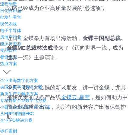
流程制造
战略已经成为企业高质量发展的“必选项”。
日化日用品
批发与零售
现代农牧
电子半导体
房地产行业
近日，金蝶举办首场出海活动，
金蝶中国副总裁、
能源与资源
金蝶ME总裁林法成
带来了《迈向世界一流，成为
食品饮料
餐饮行业
世界一流》主题演讲。
热点方案
企业出海数字化方案
央国企数字化解决方案
今天，我想对金蝶的新老朋友，讲一讲金蝶，尤其
新质生产力解决方案
是我负责的这条产品线
金蝶云·星空
，是如何助力中
专精特新企业数字化方案
国企业高质量出海，为所有的新老客户出海保驾护
小微企业业财税一体化方案
从ERP到智能EBC
航。
企业IPO解决方案
标杆案例