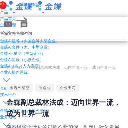
获取方案
产品
产品首页
企业管理AI
售后支持
售前咨询
金蝶AI星瀚（央国企等大型企业）
金蝶AI套件（大、中型企业）
金蝶云·星空（中型企业）
金蝶AI星辰（小微企业）
金蝶AI HR（人力资源）
资源中心
/
金蝶副总裁林法成：迈向世界一流，成为世界一流
企业AI操作系统
金蝶AI星空
制造业
企业出海
金蝶灵基
技术平台
金蝶副总裁林法成：迈向世界一流，
金蝶AI苍穹（企业级AI平台）
成为世界一流
业务领域
随着经济全球化的进程不断加深，制定国际化发展