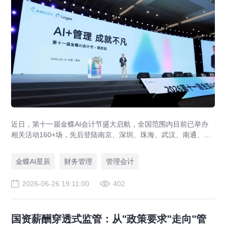
近日，第十一届金蝶AI会计节盛大启航，全国范围内目前已举办
相关活动160+场，先后登陆南京、深圳、珠海、武汉、南通、长
春、贵阳等多座城市，近3万名业界领袖、专家学者及会计菁英踊
跃到场，全网直播观看量突破10万+。各站活动吸引党央媒、省市
金蝶AI星辰
财务管理
管理会计
官媒、财经科技媒体等20+家权威媒体直击盛况，相关报道总阅读
量100+万，活动品牌效应持续扩大。
2026-06-26 19:11:00
402
国资薪酬穿透式监管：从"政策要求"走向"管