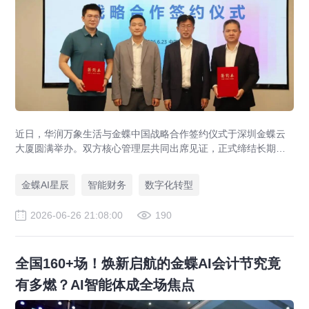
近日，华润万象生活与金蝶中国战略合作签约仪式于深圳金蝶云
大厦圆满举办。双方核心管理层共同出席见证，正式缔结长期战
略伙伴关系。本次战略合作旨在强强联合，以“共商、共建、共
享”为原则构建长期共赢的数智生态，打造财务数智化转型行业最
金蝶AI星辰
智能财务
数字化转型
佳实践和世界一流财务管理体系。
2026-06-26 21:08:00
190
全国160+场！焕新启航的金蝶AI会计节究竟
有多燃？AI智能体成全场焦点