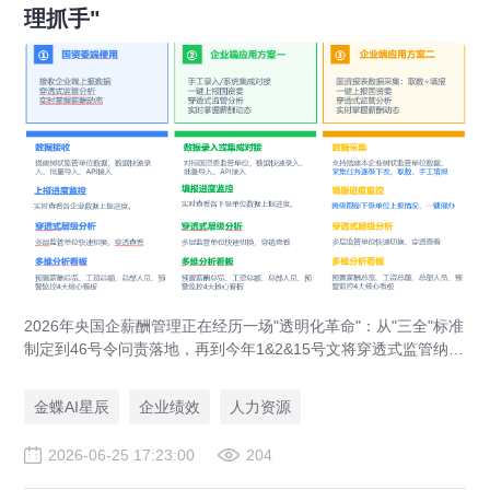
理抓手"
2026年央国企薪酬管理正在经历一场"透明化革命"：从"三全"标准
制定到46号令问责落地，再到今年1&2&15号文将穿透式监管纳入
内控，政策要求步步升级。金蝶已经帮助多家大型央国企和省级
国资委切实解决了薪酬穿透式监管的落地难题，覆盖制造、金
金蝶AI星辰
企业绩效
人力资源
融、科技等多个行业，帮助客户从"被动合规"走向"主动赋能"，是
实打实能落地的解决方案。
2026-06-25 17:23:00
204