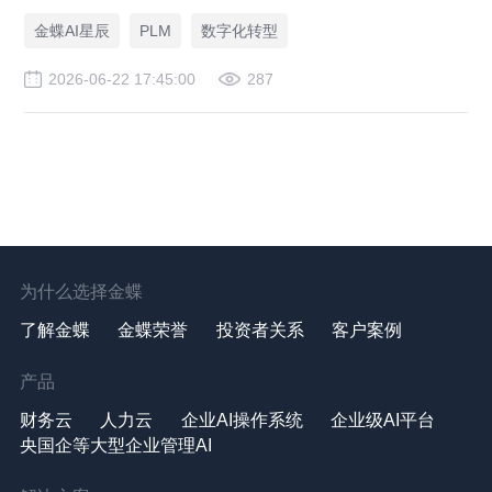
本次报告中首次且唯一上榜的中国本土厂商！
金蝶AI星辰
PLM
数字化转型
2026-06-22 17:45:00
287
为什么选择金蝶
了解金蝶
金蝶荣誉
投资者关系
客户案例
产品
财务云
人力云
企业AI操作系统
企业级AI平台
央国企等大型企业管理AI