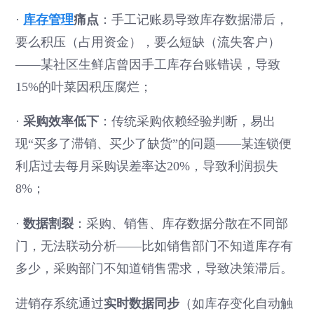
·
库存管理
痛点
：手工记账易导致库存数据滞后，
要么积压（占用资金），要么短缺（流失客户）
——某社区生鲜店曾因手工库存台账错误，导致
15%的叶菜因积压腐烂；
·
采购效率低下
：传统采购依赖经验判断，易出
现“买多了滞销、买少了缺货”的问题——某连锁便
利店过去每月采购误差率达20%，导致利润损失
8%；
·
数据割裂
：采购、销售、库存数据分散在不同部
门，无法联动分析——比如销售部门不知道库存有
多少，采购部门不知道销售需求，导致决策滞后。
进销存系统通过
实时数据同步
（如库存变化自动触