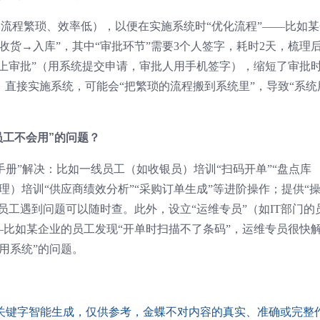
如流程繁琐、效率低），以便在实施系统时“优化流程”——比如某
收货→入库”，其中“审批环节”需要3个人签字，耗时2天，梳理
线上审批”（用系统提交申请，审批人用手机签字），缩短了审批
，直接实施系统，可能会“把繁琐的流程搬到系统里”，导致“系统
员工不会用”的问题？
手册”解决：比如一线员工（如收银员）培训“扫码开单”“盘点库
理）培训“供应商绩效分析”“采购订单生成”等进阶操作；提供“
员工遇到问题可以随时查。此外，设立“运维专员”（如IT部门的
—比如某企业的员工发现“开单时扫描不了条码”，运维专员很快
用系统”的问题。
配关键字智能生成，仅供参考，金蝶不对内容的真实、准确或完整