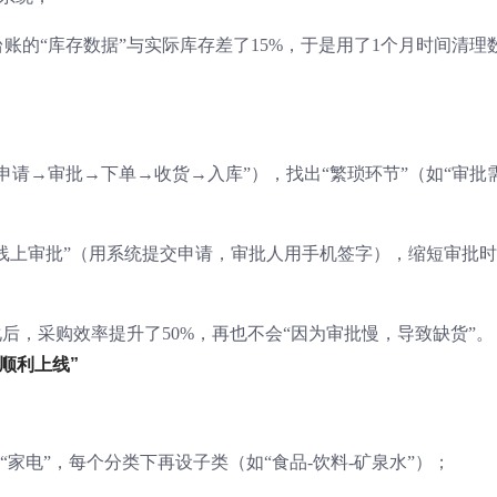
账的“库存数据”与实际库存差了15%，于是用了1个月时间清理
申请→审批→下单→收货→入库”），找出“繁琐环节”（如“审批
“线上审批”（用系统提交申请，审批人用手机签字），缩短审批
后，采购效率提升了50%，再也不会“因为审批慢，导致缺货”。
顺利上线”
“家电”，每个分类下再设子类（如“食品-饮料-矿泉水”）；