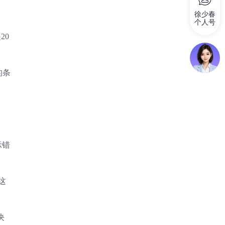
徐少春
个人号
20
的条
示错
这
决