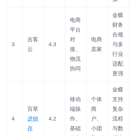
金蝶
电商
财务
平台
合规
吉客
对
电商
3
4.3
与多
云
接、
卖家
行业
物流
适配
协同
更强
金蝶
移动
个体
支持
百草
端操
商
复杂
4
进销
4.2
作、
户、
流程
存
基础
小团
与数