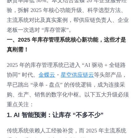
缺货率降低 50%。本文结合金蝶 20 年企业服务经
验，拆解 2025 年核心功能升级、科学选型方法、
主流系统对比及真实案例，帮供应链负责人、企业
老板一次选对 “库存管家”。
一、2025 年库存管理系统核心新功能，这些才是
真刚需！
2025 年的库存管理系统已进入 “AI 驱动 + 全链路
协同” 时代。
金蝶云
・
星空供应链云
等头部产品，
早已跳出 “录单 - 盘点” 的传统逻辑，成为连接采
购、生产、销售的数字化中枢。以下五大升级必须
重点关注：
1. AI 智能预测：让库存 “不多不少”
传统系统依赖人工经验补货，而 2025 年主流系统