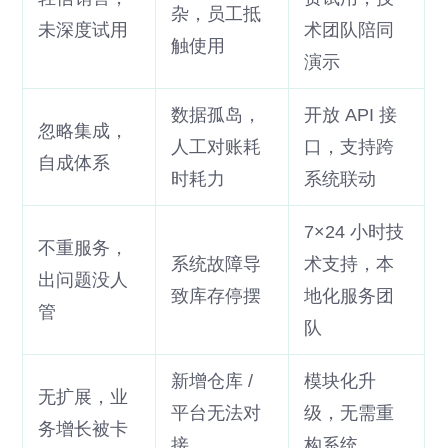
杂，员工抵
未深度试用
术团队陪同
触使用
演示
数据孤岛，
开放 API 接
忽略集成，
人工对账耗
口，支持跨
自成体系
时耗力
系统联动
7×24 小时技
不重服务，
系统故障导
术支持，本
出问题没人
致库存停摆
地化服务团
管
队
新增仓库 /
模块化升
无扩展，业
平台无法对
级，无需重
务增长被卡
接
构系统