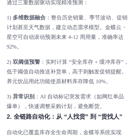
通过三重数据驱动实现精准预测：
1)
多维数据融合
：整合历史销量、季节波动、促销
计划甚至天气数据，建立动态需求模型。金蝶云・
星空可自动滚动预测未来 4-12 周用量，准确率达
92%。
2)
双阈值预警
：实时计算 “安全库存 + 缓冲库存”，
低于阈值自动推送补货单，高于则触发促销提醒。
养元饮品用此功能使原材料库存降低 10%。
3)
异常识别
：AI 自动标记突发需求（如网红单品
爆单），快速调整采购计划，避免断货。
2. 全链路自动化：从 “人找货” 到 “货找人”
自动化已覆盖库存全生命周期，金蝶等系统实现