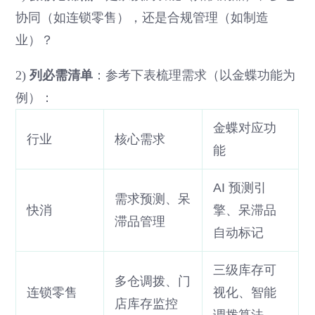
协同（如连锁零售），还是合规管理（如制造
业）？
2)
列必需清单
：参考下表梳理需求（以金蝶功能为
例）：
金蝶对应功
行业
核心需求
能
AI 预测引
需求预测、呆
快消
擎、呆滞品
滞品管理
自动标记
三级库存可
多仓调拨、门
连锁零售
视化、智能
店库存监控
调拨算法