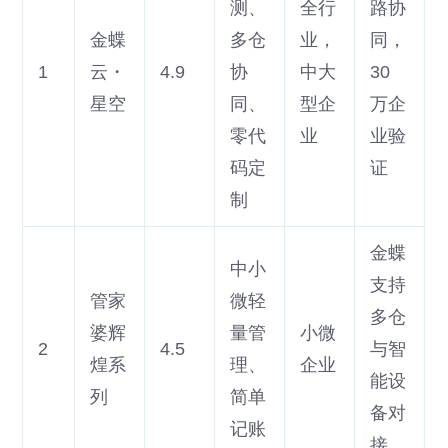
测、
全行
路协
金蝶
多仓
业，
同，
1
云・
4.9
协
中大
30
星空
同、
型企
万企
零代
业
业验
码定
证
制
金蝶
中小
支持
管家
微轻
多仓
婆辉
量管
小微
2
4.5
与智
煌系
理、
企业
能设
列
简单
备对
记账
接