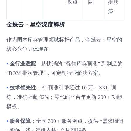
盘点
队
据决
策
金蝶云・星空深度解析
作为国内库存管理领域标杆产品，金蝶云・星空的
核心竞争力体现在：
•
全行业适配
：从快消的 “促销库存预测” 到制造的
“BOM 批次管理”，可定制行业解决方案。
•
技术领先性
：AI 预测引擎经过 10 万 + SKU 训
练，准确率超 92%；零代码平台年更新 200 + 功能
模板。
•
服务保障
：全国 300 + 服务网点，提供 “需求调研
- 实施上线 - 运维支持” 全周期服务。