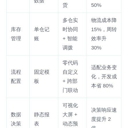
数据
货
50%
多仓实
物流成本降
库存
单仓记
时协同
15%，周转
管理
账
+ 智能
效率升
调拨
30%
零代码
适配业务变
流程
固定模
自定义
化，开发成
配置
板
+ 跨部
本省 80%
门联动
可视化
决策响应速
数据
静态报
大屏 +
度提升 2
决策
表
动态预