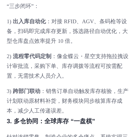
“三步闭环”：
1)
出入库自动化
：对接 RFID、AGV、条码枪等设
备，扫码即完成库存更新，拣选路径自动优化，大
型仓库盘点效率提升 10 倍。
2)
流程零代码定制
：像金蝶云・星空支持拖拉拽设
计审批流，采购下单、库存调拨等流程可按需配
置，无需技术人员介入。
3)
跨部门联动
：销售订单自动触发库存核验，生产
计划联动原材料补货，财务模块同步核算库存成
本，减少人工传递误差。
3. 多仓协同：全球库存 “一盘棋”
针对连锁零售、制造企业的多仓痛点，系统实现三