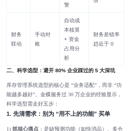
倍
警
自动成
本核算
财务
手动对
财务差错率
+ 资金
联动
账
趋近于 0
占用分
析
二、科学选型：避开 80% 企业踩过的 5 大深坑
库存管理系统选型的核心是 “业务适配”，而非 “功
能越多越好”。金蝶服务过 30 万企业的经验显示，
科学选型需走好五步：
1. 先清需求：别为 “用不上的功能” 买单
1)
抓核心痛点
：是缺预测功能（如快消品）、多仓