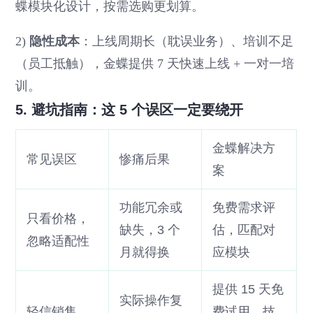
蝶模块化设计，按需选购更划算。
2)
隐性成本
：上线周期长（耽误业务）、培训不足
（员工抵触），金蝶提供 7 天快速上线 + 一对一培
训。
5. 避坑指南：这 5 个误区一定要绕开
金蝶解决方
常见误区
惨痛后果
案
功能冗余或
免费需求评
只看价格，
缺失，3 个
估，匹配对
忽略适配性
月就得换
应模块
提供 15 天免
实际操作复
轻信销售，
费试用，技