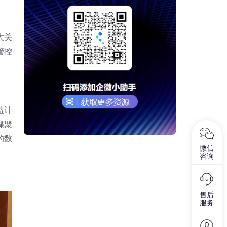
大关
管控
。
益计
蝶聚
的数
微信
咨询
售后
服务