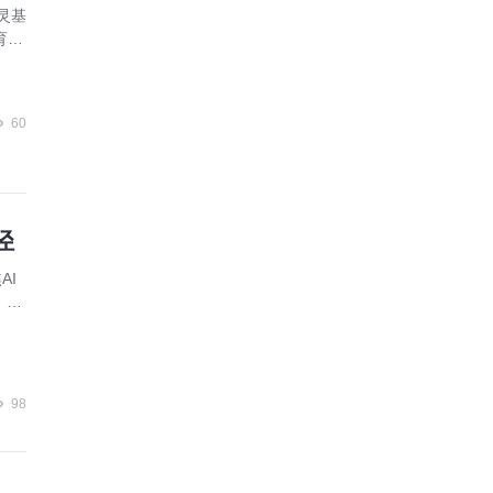
灵基
育计
60
径
AI
、全
98