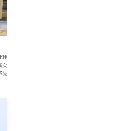
化转
新实
系统