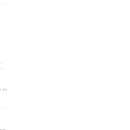
，
业
84