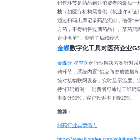
销售环节是药品到达消费者的最后一步
核
（如医疗机构需提供《执业许可证
通过扫码出库记录药品流向，确保“来
方药，不得销售过期药品）。某药店因
企业名单”，影响了后续经营。
金蝶
数字化工具对医药企业G
金蝶云·星空
医药行业解决方案针对采
购环节，系统内置“供应商资质数据
统对接物联网设备，实时显示温度、
持“扫码追溯”，消费者可通过二维
率提升50%，客户投诉率下降25%。
推荐：
制药行业典型痛点
https://www.kingdee.com/solutions/b