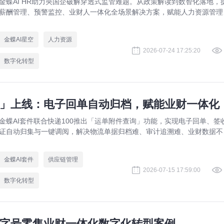
金蝶AI HR助力央国企破解穿透式监管难题。从政策解读到数智化落地，
薪酬管理、预警监控、业财人一体化全场景解决方案，赋能人力资源管理
规升级。
金蝶AI星空
人力资源
2026-07-24 17:25:20
数字化转型
询」上线：电子回单自动归档，赋能业财一体化
金蝶AI套件联合快递100推出「运单附件查询」功能，实现电子回单、签
证自动归集与一键调阅，解决物流单据归档难、审计追溯难、业财数据不
等供应链管理痛点，助力企业达成四流合一。
金蝶AI套件
供应链管理
2026-07-15 17:59:00
数字化转型
老字号零售业财一体化数字化转型案例