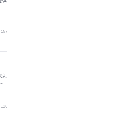
提供
合
157
收凭
通
120