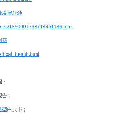
业发展瓶颈
ories/1850004768714461186.html
创新
edical_health.html
报；
报告；
转型
白皮书；