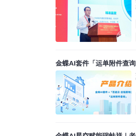
金蝶AI套件「运单附件查
金蝶AI星空赋能瑞蚨祥｜