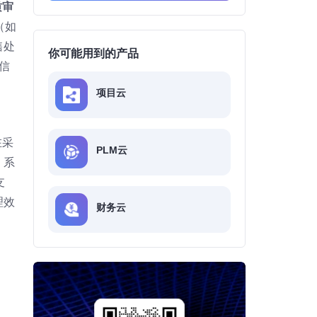
质审
（如
售处
你可能用到的产品
信
项目云
在采
PLM云
，系
支
理效
财务云