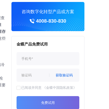
咨询数字化转型产品或方案
需查
4008-830-830
准
留存
这些
金蝶产品免费试用
如冷
获取验证码
检
重要
已阅读并同意
《金蝶中国隐私政策》
免费试用