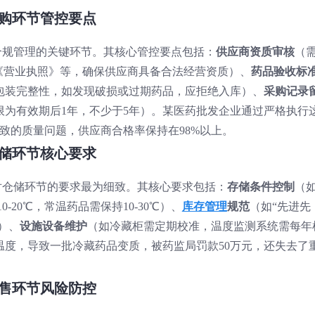
采购环节管控要点
P合规管理的关键环节。其核心管控要点包括：
供应商资质审核
（
《营业执照》等，确保供应商具备合法经营资质）、
药品验收标
包装完整性，如发现破损或过期药品，应拒绝入库）、
采购记录
限为有效期后1年，不少于5年）。某医药批发企业通过严格执行
致的质量问题，供应商合格率保持在98%以上。
仓储环节核心要求
P对仓储环节的要求最为细致。其核心要求包括：
存储条件控制
（
-20℃，常温药品需保持10-30℃）、
库存管理
规范
（如“先进先
）、
设施设备维护
（如冷藏柜需定期校准，温度监测系统需每年
温度，导致一批冷藏药品变质，被药监局罚款50万元，还失去了
销售环节风险防控