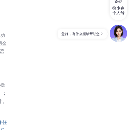
徐少春
个人号
测功
用金
温
的操
）；
后，
作任