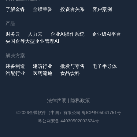
了解金蝶
金蝶荣誉
投资者关系
客户案例
产品
财务云
人力云
企业AI操作系统
企业级AI平台
央国企等大型企业管理AI
解决方案
装备制造
建筑行业
批发与零售
电子半导体
汽配行业
医药流通
食品饮料
法律声明
|
隐私政策
©2026金蝶软件（中国）有限公司
粤ICP备05041751号
粤公网安备 44030502002324号