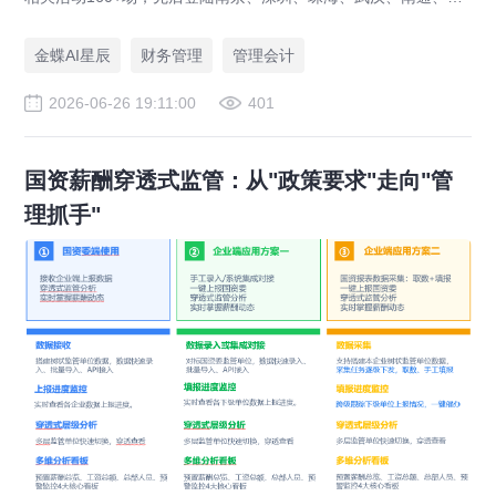
春、贵阳等多座城市，近3万名业界领袖、专家学者及会计菁英踊
跃到场，全网直播观看量突破10万+。各站活动吸引党央媒、省市
金蝶AI星辰
财务管理
管理会计
官媒、财经科技媒体等20+家权威媒体直击盛况，相关报道总阅读
量100+万，活动品牌效应持续扩大。
2026-06-26 19:11:00
401
国资薪酬穿透式监管：从"政策要求"走向"管
理抓手"