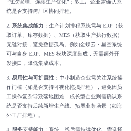
“批次管理、连续生产优化”；多工厂企业需确认系
统是否支持跨厂区协同排程。
2.
系统集成能力
：生产计划排程系统需与 ERP（获
取订单、库存数据）、MES（获取生产执行数据）
无缝对接，避免数据孤岛。例如金蝶云・星空系统
可与自身 ERP、MES 模块深度集成，无需额外开
发接口，降低集成成本。
3.
易用性与可扩展性
：中小制造企业需关注系统操
作门槛（如是否支持可视化拖拽排程），避免因员
工操作复杂导致落地困难；成长型企业则需确认系
统是否支持后续新增生产线、拓展业务场景（如海
外工厂排程）。
4.
服务支持能力
：系统上线后需持续优化，需选择