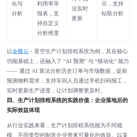
化与
利用率等
示，支持
法实时
分析
报表，支
钻取分析
更新
持自定义
分析维度
以
金蝶云
・星空生产计划排程系统为例，其在核心
功能基础上，还融入了 “AI 预测” 与 “移动化” 能力
—— 通过 AI 算法分析历史订单与市场数据，提前
预测物料需求；支持车间人员通过手机扫码报工，
实时更新生产进度，让计划调整更及时。
四、生产计划排程系统的实践价值：企业落地后的
实际效益体现
从行业实践来看，生产计划排程系统能为不同规
模、不同类型的制造企业带来可量化的效益。以某