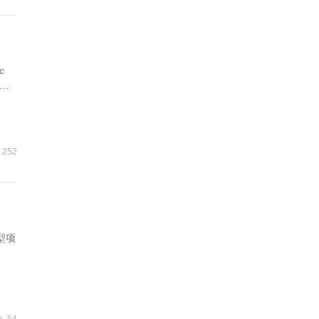
c
，金
厂
252
型项
54