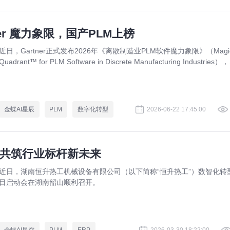
er 魔力象限，国产PLM上榜
近日，Gartner正式发布2026年《离散制造业PLM软件魔力象限》（Magi
Quadrant™ for PLM Software in Discrete Manufacturing Industries）
蝶凭借其AI PLM成功入选，成为本次报告中首次且唯一上榜的中国本土
商！
金蝶AI星辰
PLM
数字化转型
2026-06-22 17:45:00
，共筑行业标杆新未来
近日，湖南恒升热工机械设备有限公司（以下简称“恒升热工”）数智化转
目启动会在湖南韶山顺利召开。
金蝶AI星空
PLM
ERP
2026-03-30 18:22:00