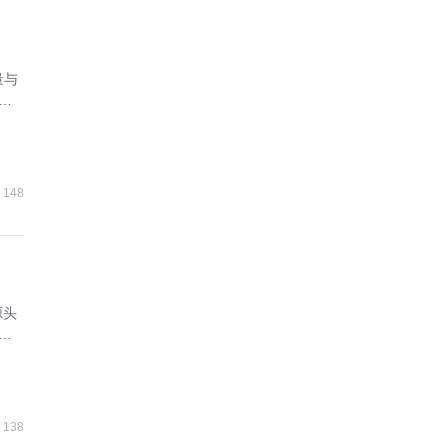
量与
协
148
源头
增
138