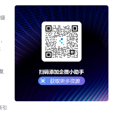
万级
，
弊
复
新引