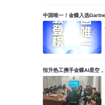
中国唯一！金蝶入选Gartn
恒升热工携手金蝶AI星空