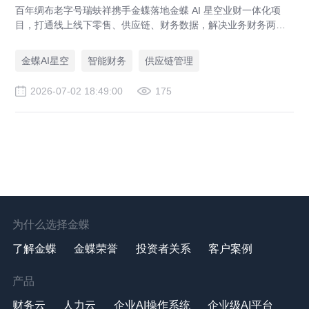
百年绸布老字号瑞蚨祥携手金蝶落地金蝶 AI 星空业财一体化项
目，打通线上线下零售、供应链、财务数据，解决业务财务两张
皮，为传统老字号提供成熟数字化转型解决方案。
金蝶AI星空
智能财务
供应链管理
2026-07-02 18:49:00
175
为什么选择金蝶
了解金蝶
金蝶荣誉
投资者关系
客户案例
产品
财务云
人力云
企业AI操作系统
企业级AI平台