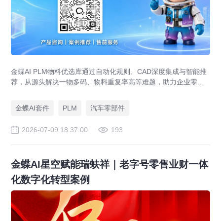
金蝶AI PLM物料优选库通过自动化规则、CAD深度集成与智能推
荐，从源头解决一物多码、物料重复率高等难题，助力企业零部
件标准化，实现降本增效。
金蝶AI套件
PLM
汽车零部件
2026-07-09 18:37:00
193
金蝶AI星空赋能瑞蚨祥｜老字号零售业财一体
化数字化转型案例