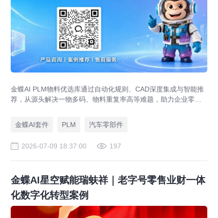
金蝶AI PLM物料优选库通过自动化规则、CAD深度集成与智能推
荐，从源头解决一物多码、物料重复率高等难题，助力企业零部
件标准化，实现降本增效。
金蝶AI套件
PLM
汽车零部件
2026-07-09 18:37:00
197
金蝶AI星空赋能瑞蚨祥｜老字号零售业财一体
化数字化转型案例