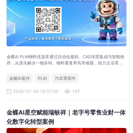
金蝶AI PLM物料优选库通过自动化规则、CAD深度集成与智能推
荐，从源头解决一物多码、物料重复率高等难题，助力企业零部
件标准化，实现降本增效。
金蝶AI套件
PLM
汽车零部件
2026-07-09 18:37:00
197
金蝶AI星空赋能瑞蚨祥｜老字号零售业财一体
化数字化转型案例