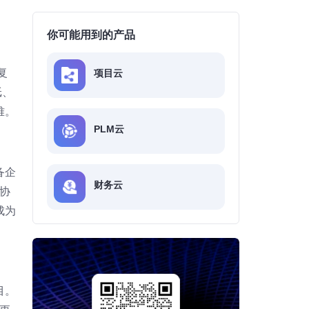
你可能用到的产品
复
项目云
纸、
难。
PLM云
备企
财务云
协
成为
目。