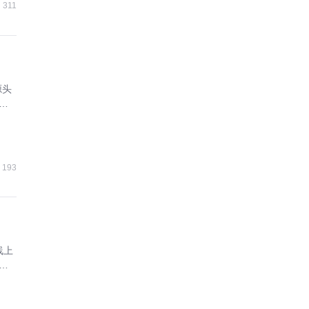
311
源头
增
193
线上
成