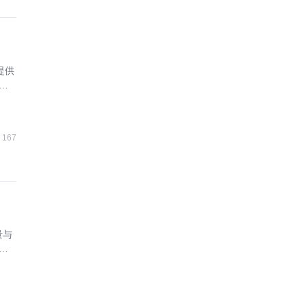
提供
合
167
量与
协