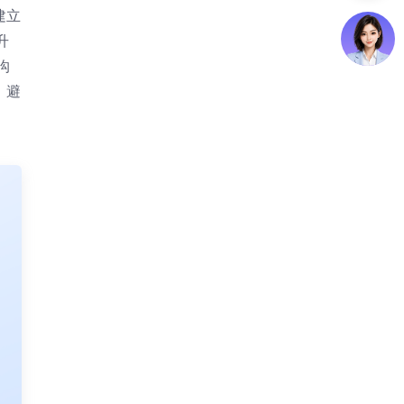
建立
升
沟
，避