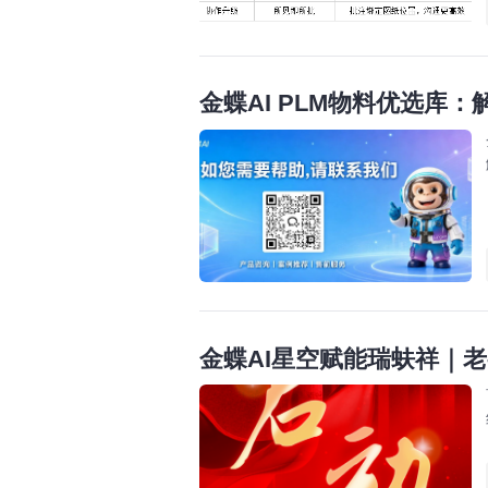
金蝶AI PLM物料优选库
金蝶AI星空赋能瑞蚨祥｜