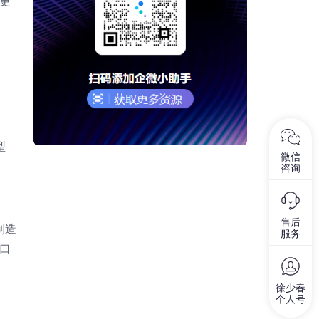
更
型
微信
咨询
售后
制造
服务
口
徐少春
个人号