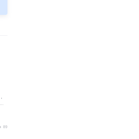
，
业
89