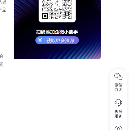
从设
产品
的
周
微信
咨询
售后
服务