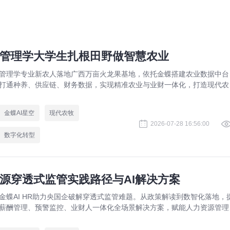
管理学大学生扎根田野做智慧农业
管理学专业新农人落地广西万亩火龙果基地，依托金蝶搭建农业数据中台
打通种养、供应链、财务数据，实现精准农业与业财一体化，打造现代农
数字化标杆案例。
金蝶AI星空
现代农牧
2026-07-28 16:56:00
数字化转型
源穿透式监管实践路径与AI解决方案
金蝶AI HR助力央国企破解穿透式监管难题。从政策解读到数智化落地，
薪酬管理、预警监控、业财人一体化全场景解决方案，赋能人力资源管理
规升级。