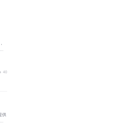
，
业
40
提供
合