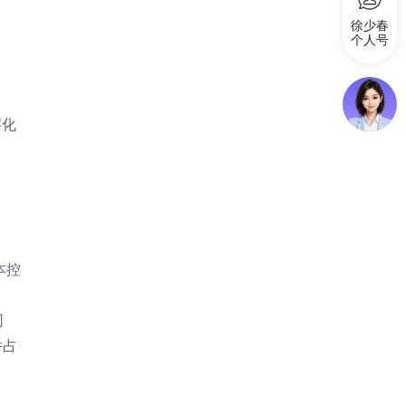
徐少春
个人号
字化
本控
同
件占