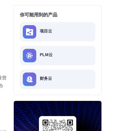
你可能用到的产品
项目云
PLM云
业曾
财务云
协