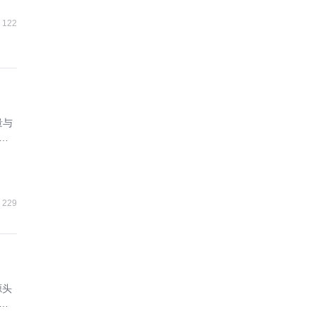
122
量与
协
229
源头
增