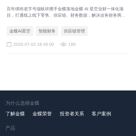
百年绸布老字号瑞蚨祥携手金蝶落地金蝶 AI 星空业财一体化项
目，打通线上线下零售、供应链、财务数据，解决业务财务两张
皮，为传统老字号提供成熟数字化转型解决方案。
金蝶AI星空
智能财务
供应链管理
2026-07-02 18:49:00
189
为什么选择金蝶
了解金蝶
金蝶荣誉
投资者关系
客户案例
产品