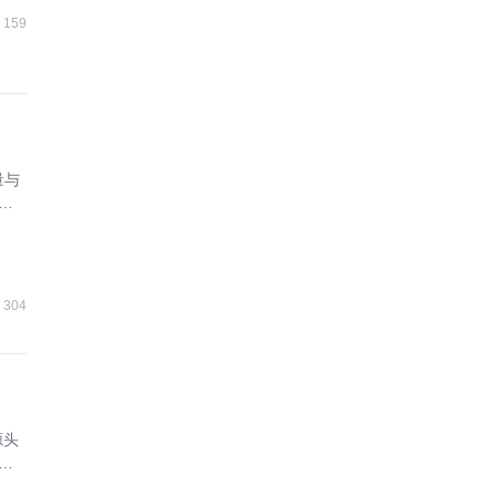
159
量与
协
304
源头
增