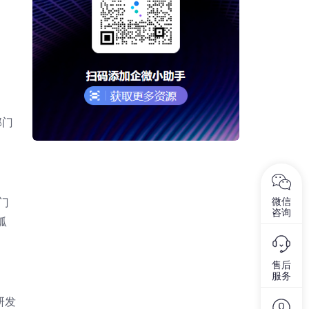
部门
微信
门
咨询
孤
售后
服务
研发