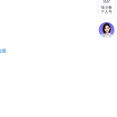
。
徐少春
个人号
金蝶