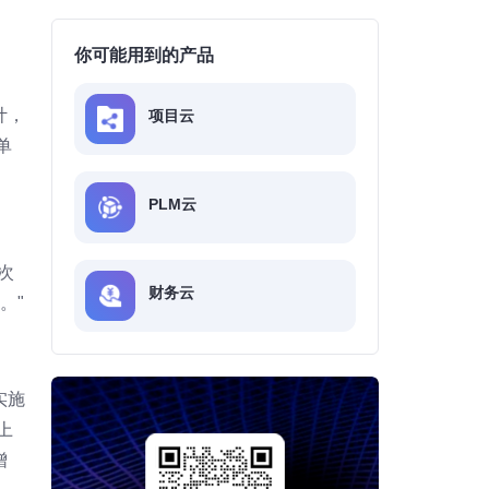
你可能用到的产品
计，
项目云
单
PLM云
次
财务云
。"
实施
上
增