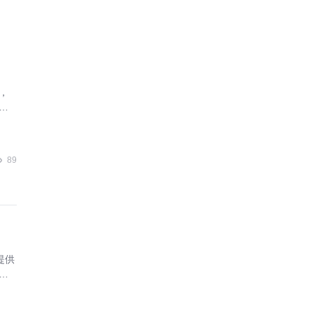
，
业
89
提供
合