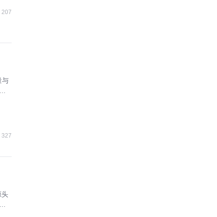
207
量与
协
327
源头
增