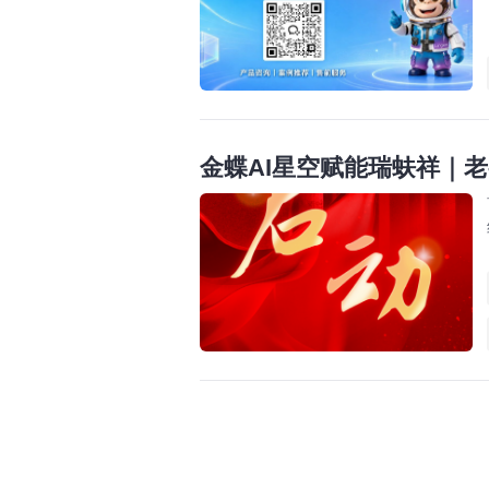
金蝶AI星空赋能瑞蚨祥｜