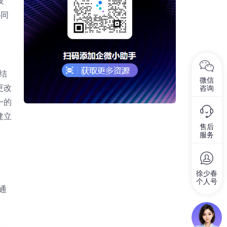
设
协同
结
微信
更改
咨询
一的
建立
售后
服务
徐少春
个人号
通