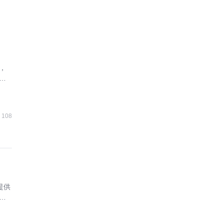
，
业
108
提供
合