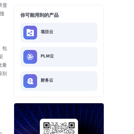
研显
慢
你可能用到的产品
项目云
，包
PLM云
至
批量
级别
财务云