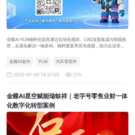
金蝶AI PLM物料优选库通过自动化规则、CAD深度集成与智能推
荐，从源头解决一物多码、物料重复率高等难题，助力企业零部
件标准化，实现降本增效。
金蝶AI套件
PLM
汽车零部件
2026-07-09 18:37:00
215
金蝶AI星空赋能瑞蚨祥｜老字号零售业财一体
化数字化转型案例