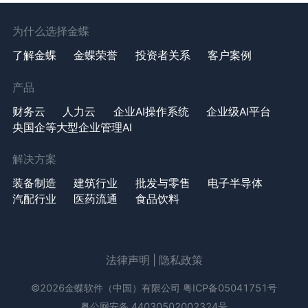
为什么选择金蝶
了解金蝶
金蝶荣誉
投资者关系
客户案例
产品
财务云
人力云
企业AI操作系统
企业级AI平台
央国企等大型企业管理AI
解决方案
装备制造
建筑行业
批发与零售
电子半导体
汽配行业
医药流通
食品饮料
法律声明
|
隐私政策
©2026金蝶软件（中国）有限公司
粤ICP备05041751号
粤公网安备 44030502002324号