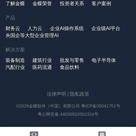
了解金蝶
金蝶荣誉
投资者关系
客户案例
产品
财务云
人力云
企业AI操作系统
企业级AI平台
央国企等大型企业管理AI
解决方案
装备制造
建筑行业
批发与零售
电子半导体
汽配行业
医药流通
食品饮料
法律声明
|
隐私政策
©2026金蝶软件（中国）有限公司
粤ICP备05041751号
粤公网安备 44030502002324号