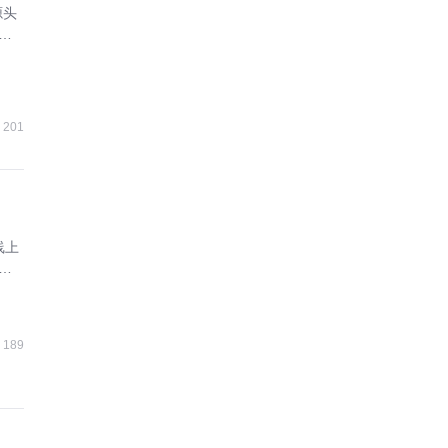
源头
增
201
线上
成
189