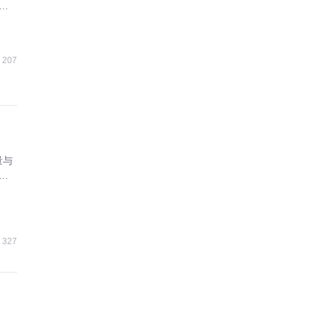
合
207
量与
协
327