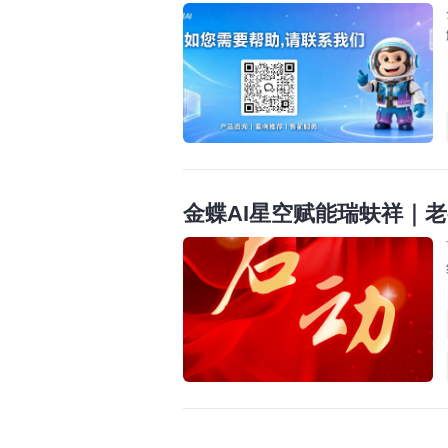
金蝶AI星空赋能瑞蚨祥｜