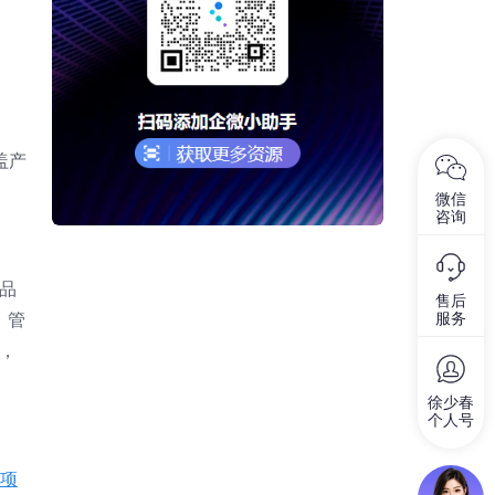
盖产
微信
咨询
品
售后
服务
、管
等，
徐少春
个人号
项