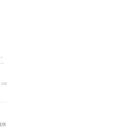
，
业
108
提供