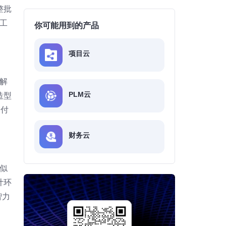
整批
工
你可能用到的产品
项目云
解
PLM云
造型
交付
财务云
似
计环
智力