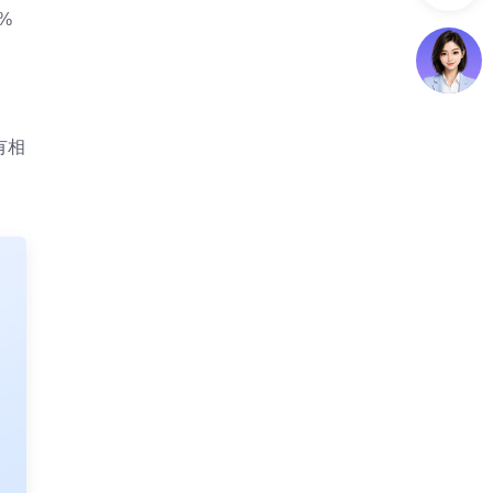
%
有相
。