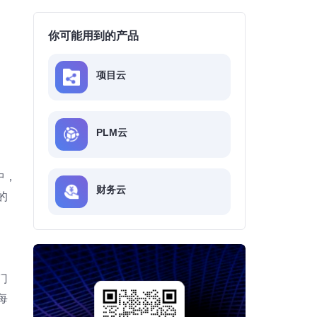
你可能用到的产品
项目云
PLM云
中，
财务云
的
门
每