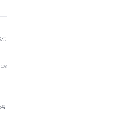
提供
合
108
量与
协