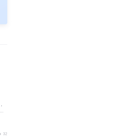
，
业
32