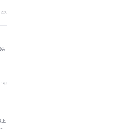
220
源头
增
152
线上
成