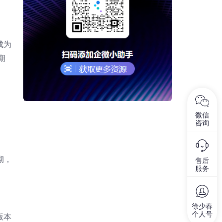
成为
期
微信
咨询
砌，
售后
服务
徐少春
个人号
版本