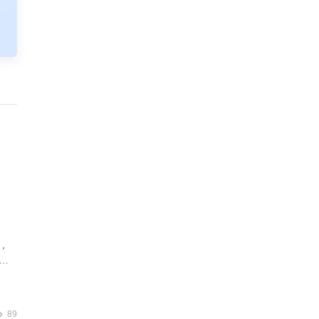
，
业
89