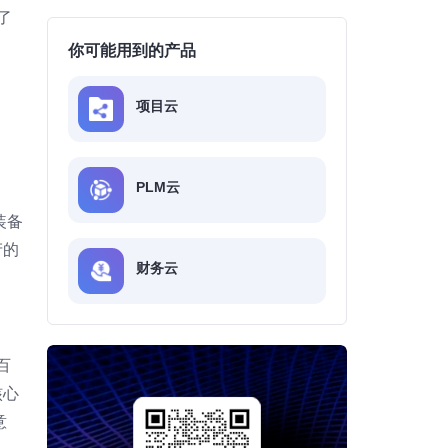
了
你可能用到的产品
项目云
PLM云
装备
产的
财务云
百
核心
意