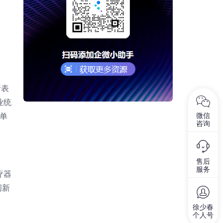
析表
业统
微信
单
咨询
售后
服务
疗器
创新
徐少春
个人号