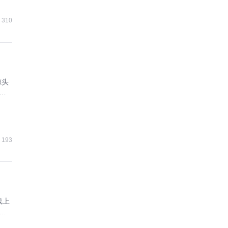
310
源头
增
193
线上
成