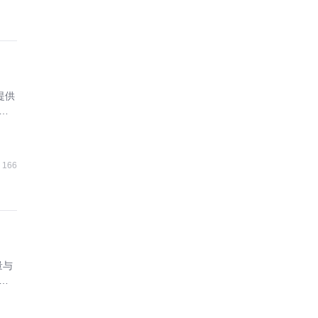
提供
合
166
量与
协