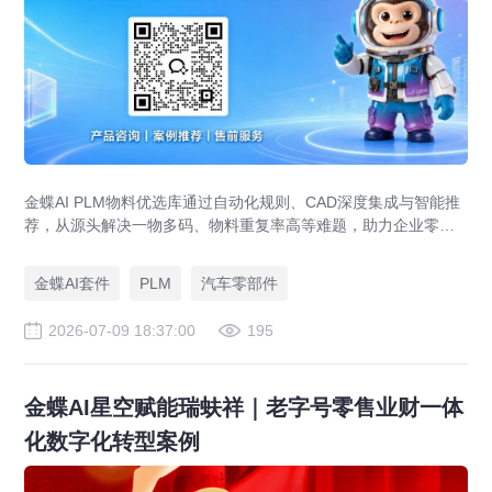
金蝶AI PLM物料优选库通过自动化规则、CAD深度集成与智能推
荐，从源头解决一物多码、物料重复率高等难题，助力企业零部
件标准化，实现降本增效。
金蝶AI套件
PLM
汽车零部件
2026-07-09 18:37:00
195
金蝶AI星空赋能瑞蚨祥｜老字号零售业财一体
化数字化转型案例