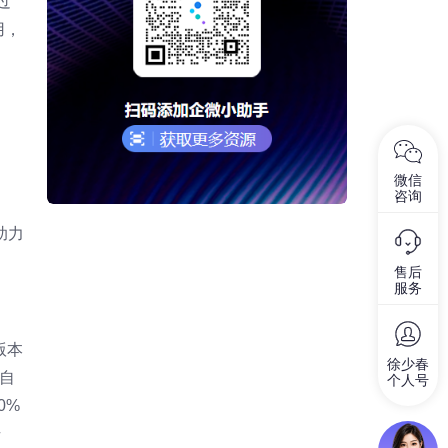
过
用，
微信
咨询
助力
售后
服务
版本
徐少春
与自
个人号
0%
升