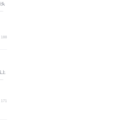
源头
增
188
线上
成
171