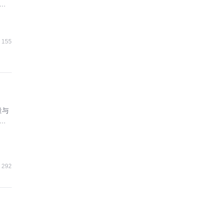
合
155
量与
协
292