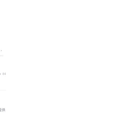
，
业
84
提供