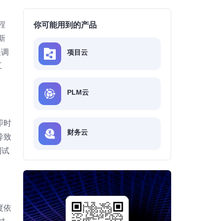
程
你可能用到的产品
新
关调
项目云
工
PLM云
即时
财务云
导致
到试
度依