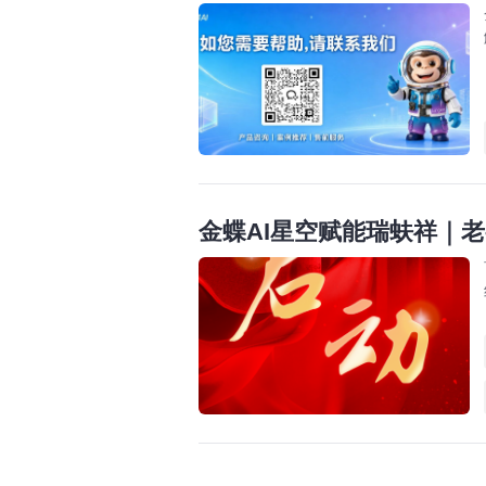
金蝶AI星空赋能瑞蚨祥｜