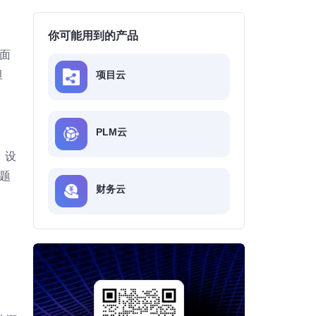
你可能用到的产品
面
坦
项目云
PLM云
；设
题
财务云