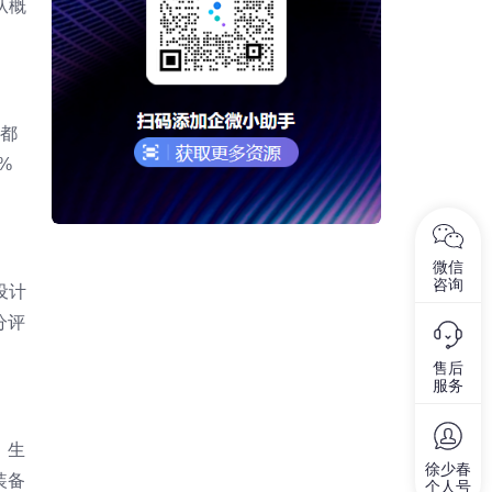
从概
—都
%
微信
咨询
设计
分评
售后
服务
；生
徐少春
装备
个人号