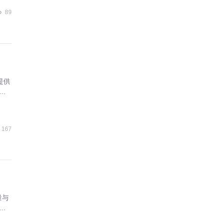
89
提供
合
167
量与
协