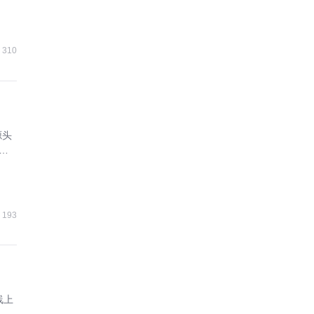
310
源头
增
193
线上