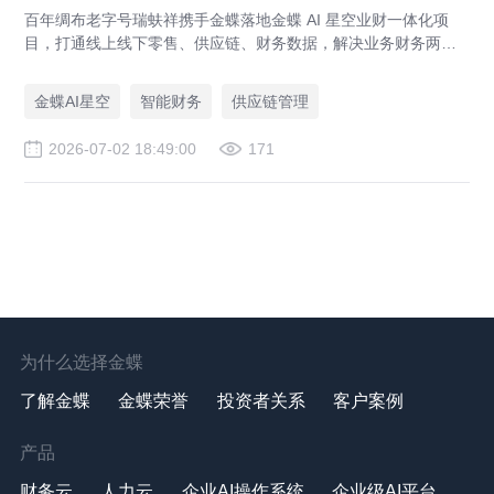
百年绸布老字号瑞蚨祥携手金蝶落地金蝶 AI 星空业财一体化项
目，打通线上线下零售、供应链、财务数据，解决业务财务两张
皮，为传统老字号提供成熟数字化转型解决方案。
金蝶AI星空
智能财务
供应链管理
2026-07-02 18:49:00
171
为什么选择金蝶
了解金蝶
金蝶荣誉
投资者关系
客户案例
产品
财务云
人力云
企业AI操作系统
企业级AI平台