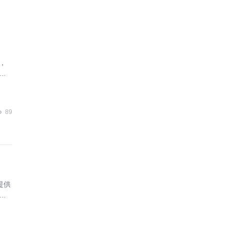
，
业
89
提供
合