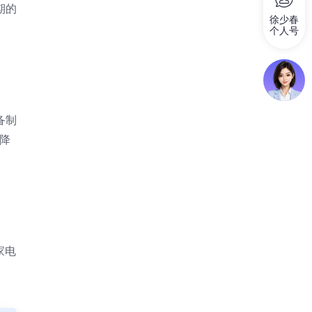
期的
徐少春
个人号
备制
降
家电