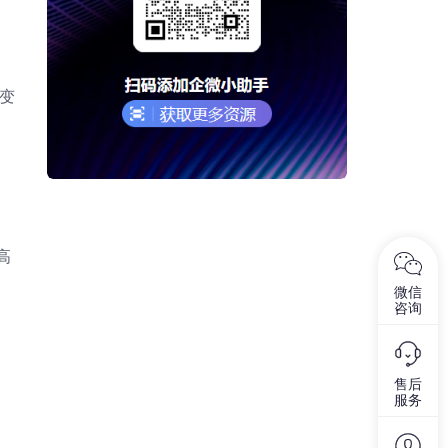
变
高
微信
咨询
售后
服务