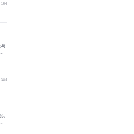
164
量与
协
304
源头
增