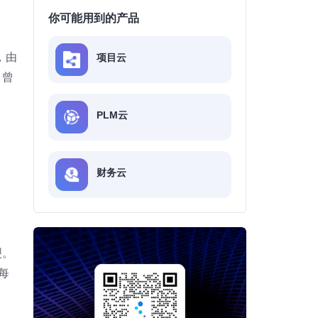
你可能用到的产品
，由
项目云
，曾
PLM云
财务云
裂。
每