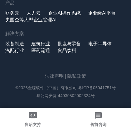
产品
财务云
人力云
企业AI操作系统
企业级AI平台
央国企等大型企业管理AI
解决方案
装备制造
建筑行业
批发与零售
电子半导体
汽配行业
医药流通
食品饮料
法律声明
|
隐私政策
©2026金蝶软件（中国）有限公司
粤ICP备05041751号
粤公网安备 44030502002324号
售后支持
售前咨询