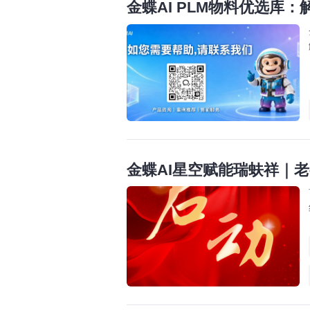
金蝶AI PLM物料优选库
金蝶AI星空赋能瑞蚨祥｜