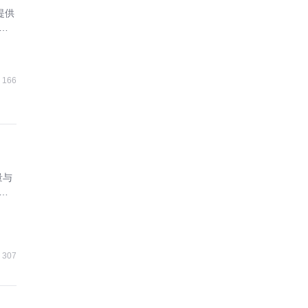
提供
合
166
量与
协
307