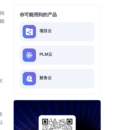
员
间
你可能用到的产品
期
项目云
PLM云
财务云
制
装
上