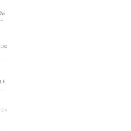
源头
增
192
线上
成
175