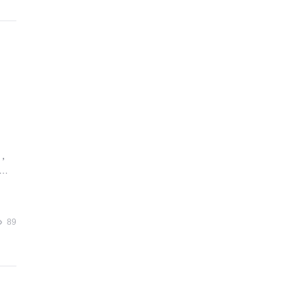
，
业
89