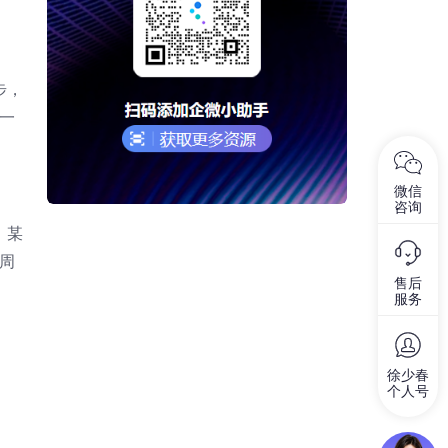
步，
不一
微信
咨询
。某
审周
售后
服务
徐少春
个人号