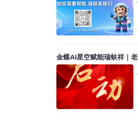
金蝶AI星空赋能瑞蚨祥｜