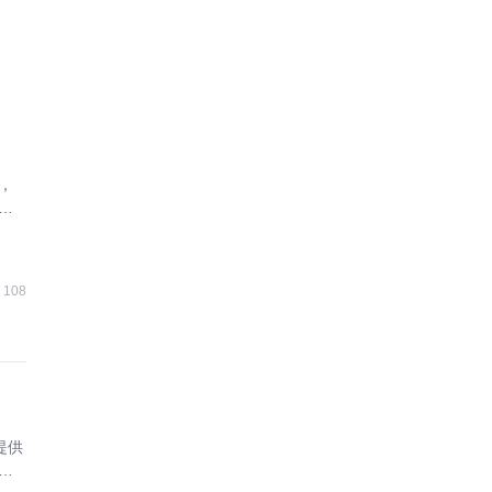
，
业
108
提供
合