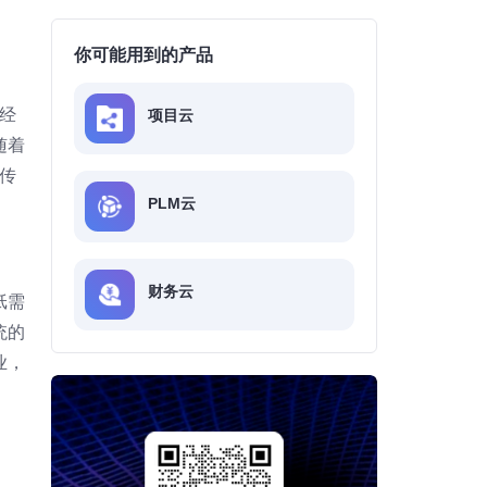
你可能用到的产品
经
项目云
随着
传
PLM云
财务云
纸需
统的
业，