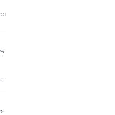
209
量与
协
331
源头