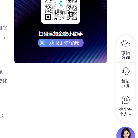
概念
作，
微信
咨询
施
数化
售后
服务
徐少春
个人号
成
关