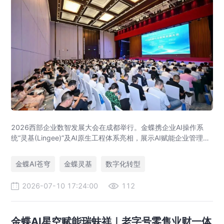
2026西部企业数智发展大会在成都举行。金蝶携企业AI操作系
统“灵基(Lingee)”及AI原生工程体系亮相，展示AI赋能企业管理与
数智化转型最新实践，助力西部企业释放AI生产力。
金蝶AI苍穹
金蝶灵基
数字化转型
2026-07-10 17:24:00
112
金蝶AI星空赋能瑞蚨祥｜老字号零售业财一体