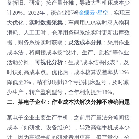
备折旧、研发）按产量分摊，导致大型机床成本少
计20%。2022年，该企业部署
金蝶云·星空
，实现三
实时数据采集
大优化：
：车间用PDA实时录入物料
消耗、人工工时，仓库用条码系统实时更新出库数
灵活成本分摊
据，财务系统实时获取；
：采用作业
成本法，将间接成本按“设计、生产、质检”等作业
可视化分析
活动分摊；
：生成“成本结构报表”，及
时识别高成本点。优化后，成本核算误差率从12%
降低至2%，精准识别出2个亏损机床型号，及时减
少生产，转产盈利型号，全年利润提升18%。
二、某电子企业：作业成本法解决分摊不准确问题
某电子企业主要生产手机，之前用产量法分摊间接
成本（如研发、设备维护），导致高端手机成本少
计，因为高端手机的研发费用更高，但产量少，分