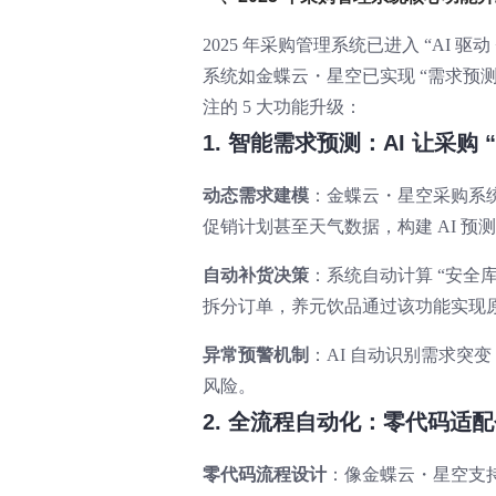
2025 年采购管理系统已进入 “AI
系统如金蝶云・星空已实现 “需求预测
注的 5 大功能升级：
1. 智能需求预测：AI 让采购 
动态需求建模
：金蝶云・星空采购系
促销计划甚至天气数据，构建 AI 预测
自动补货决策
：系统自动计算 “安全
拆分订单，养元饮品通过该功能实现原
异常预警机制
：AI 自动识别需求突
风险。
2. 全流程自动化：零代码适
零代码流程设计
：像金蝶云・星空支