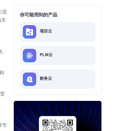
主流
你可能用到的产品
须关
项目云
动、
PLM云
则
财务云
缺货
环节