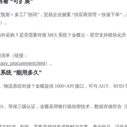
再看 “可扩展”
预测 + 多工厂协同”，贸易企业侧重 “供应商管理 + 快速下单”，
效）。
展海外采购？是否需要对接 MES 系统？金蝶云・星空支持模块化升
能清单（链接：
laxy_procurement.html
）。
定系统 “能用多久”
物流系统对接？金蝶提供 1000+API 接口，可与 AGV、RFID 
27001、等保三级认证，金蝶采用银行级加密技术，数据存储符合《
蝶在快消、制造、零售等领域有成熟解决方案，养元饮品、温氏