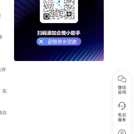
提
率
险评
微信
，实
咨询
商自
售后
服务