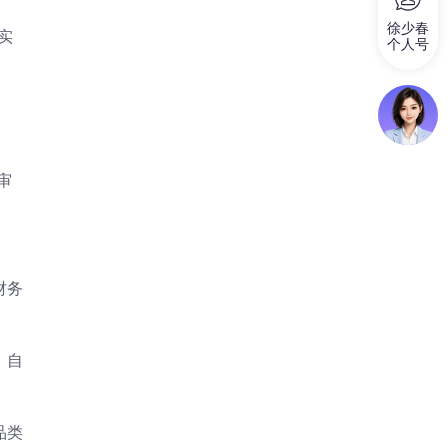
徐少春
实
个人号
审
财务
）自
品类