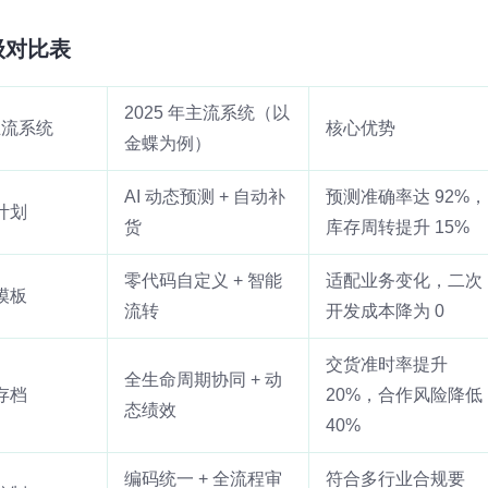
级对比表
2025 年主流系统（以
年主流系统
核心优势
金蝶为例）
AI 动态预测 + 自动补
预测准确率达 92%，
计划
货
库存周转提升 15%
零代码自定义 + 智能
适配业务变化，二次
模板
流转
开发成本降为 0
交货准时率提升
全生命周期协同 + 动
存档
20%，合作风险降低
态绩效
40%
编码统一 + 全流程审
符合多行业合规要