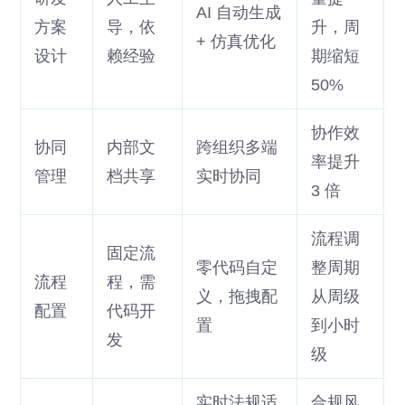
AI 自动生成
方案
导，依
升，周
+ 仿真优化
设计
赖经验
期缩短
50%
协作效
协同
内部文
跨组织多端
率提升
管理
档共享
实时协同
3 倍
流程调
固定流
零代码自定
整周期
流程
程，需
义，拖拽配
从周级
配置
代码开
置
到小时
发
级
实时法规适
合规风