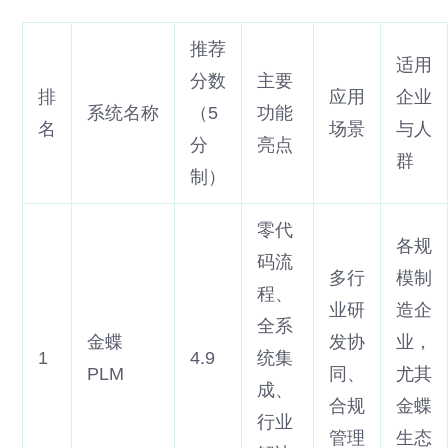
推荐
适用
分数
主要
排
应用
企业
系统名称
（5
功能
名
场景
与人
分
亮点
群
制）
零代
各规
码流
多行
模制
程、
业研
造企
全系
金蝶
发协
业，
1
4.9
统集
PLM
同、
尤其
成、
合规
金蝶
行业
管理
生态