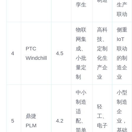
制造
孪生
生产
联动
物联
高科
侧重
网集
技、
IoT
PTC
成、
定制
联动
4
4.5
Windchill
小批
化生
的制
量定
产企
造企
制
业
业
中小
小型
制造
制造
轻
适
企
鼎捷
工、
5
4.2
配、
业，
PLM
电子
简单
基础