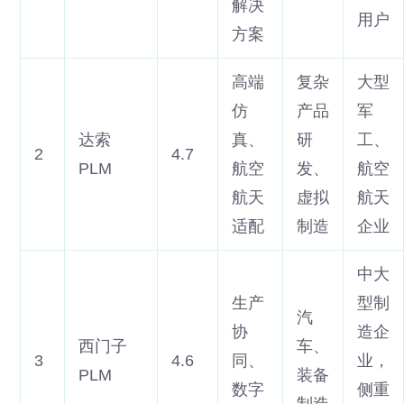
解决
用户
方案
高端
复杂
大型
仿
产品
军
达索
真、
研
工、
2
4.7
PLM
航空
发、
航空
航天
虚拟
航天
适配
制造
企业
中大
生产
型制
汽
协
造企
西门子
车、
3
4.6
同、
业，
PLM
装备
数字
侧重