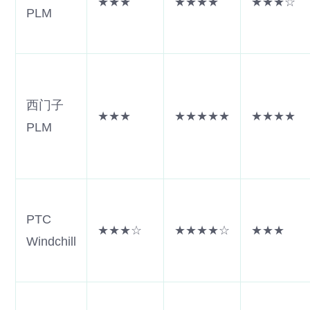
★★★
★★★★
★★★☆
PLM
西门子
★★★
★★★★★
★★★★
PLM
PTC
★★★☆
★★★★☆
★★★
Windchill