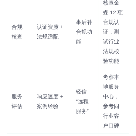
核查金
蝶 12 项
事后补
合规认
合规
认证资质 +
合规功
证，测
核查
法规适配
能
试行业
法规校
验功能
考察本
地服务
轻信
服务
响应速度 +
中心，
“远程
评估
案例经验
参考同
服务”
行业客
户口碑