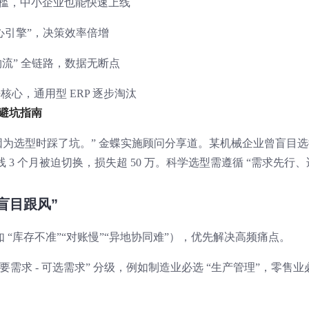
门槛，中小企业也能快速上线
“核心引擎”，决策效率倍增
 - 物流” 全链路，数据无断点
心，通用型 ERP 逐步淘汰
型避坑指南
% 是因为选型时踩了坑。” 金蝶实施顾问分享道。某机械企业曾盲目
 3 个月被迫切换，损失超 50 万。科学选型需遵循 “需求先行、
“盲目跟风”
 “库存不准”“对账慢”“异地协同难”），优先解决高频痛点。
 重要需求 - 可选需求” 分级，例如制造业必选 “生产管理”，零售业