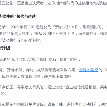
运营总监，还是企业决策者，这份指南都能为你提供落地性极强
传统软件的 “替代与超越”
录”；2025 年云 ERP 已进化为 “智能业务中枢”，集云端协同、A
P 产品负责人指出：“升级云 ERP 不是换工具，而是重构企业管
从‘被动执行’到‘主动预测’。”
策升级
的 AI 能力已实现 “预测 - 执行 - 优化” 闭环：
势、促销计划，自动生成销售预测与采购方案。
金蝶AI星空
的 A
库存周转天数降低 22%，缺货率下降 35%。
存积压、异常收支等风险，通过短信 / 企业微信推送预警。某
.2%。
蝶AI星空可根据订单优先级、设备产能、原料库存自动排产，生