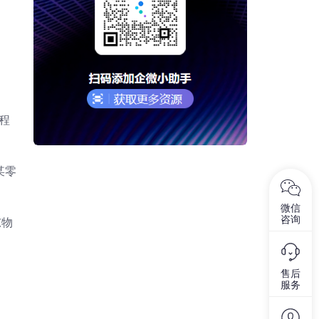
程
某零
微信
咨询
东物
售后
服务