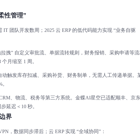
“柔性管理”
 团队开发数周；2025 云 ERP 的低代码能力实现 “业务自驱
“拖拉拽” 自定义审批流、单据流转规则，财务报销、采购申请等流
个月缩至 1 周。
自动触发库存扣减、采购补货、财务制单，无需人工传递单据。
%。
对接 CRM、物流、税务等第三方系统。金蝶AI星空已适配顺丰、京
同步延迟＜10 秒。
织边界
N，数据同步滞后；云 ERP 实现 “全域协同”：