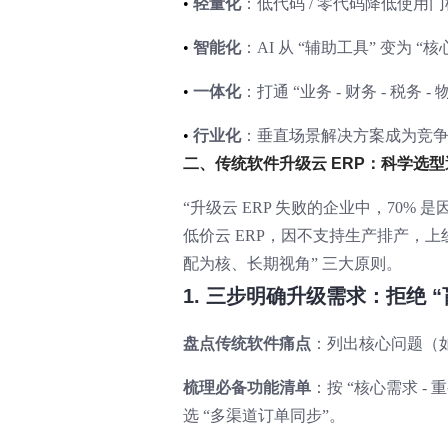
•
轻量化
：低代码 / 零代码降低使用
•
智能化
：AI 从 “辅助工具” 变为 
•
一体化
：打通 “业务 - 财务 - 税务
•
行业化
：垂直场景解决方案成为竞争核
二、传统软件升级云 ERP：科学选
“升级云 ERP 失败的企业中，70
低价云 ERP，因不支持生产排产，上线
配为核、长期视角” 三大原则。
1. 三步明确升级需求：拒绝 
盘点传统软件痛点
：列出核心问题（如
梳理必备功能清单
：按 “核心需求 -
选 “多渠道订单同步”。