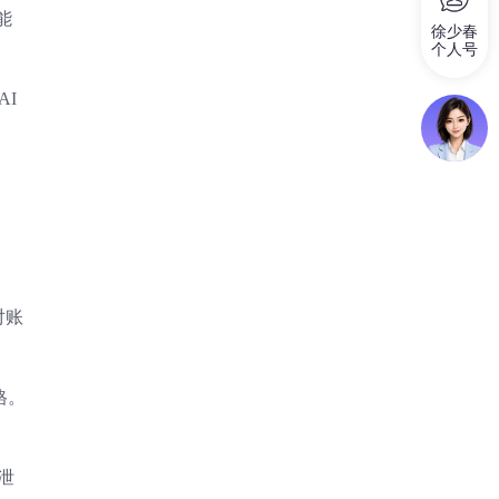
能
徐少春
个人号
AI
对账
格。
泄