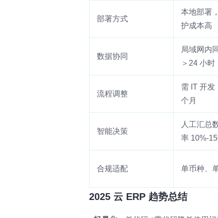
本地部署
部署方式
护成本高
局域网内
数据协同
＞24 小时
需 IT 开发
流程调整
个月
人工汇总
智能决策
率 10%-1
合规适配
单币种、
2025 云 ERP 趋势总结