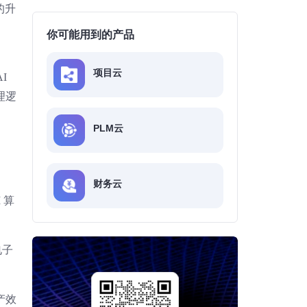
的升
你可能用到的产品
项目云
I
理逻
PLM云
财务云
I 算
电子
产效