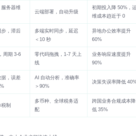
，服务器维
初期投入降 50%，
云端部署，自动升级
维成本趋近于 0
同步，滞后
多端实时同步，延迟
异地办公效率提升
＜10 秒
60%
，周期 3-6
零代码拖拽，1-7 天上
业务响应速度提升
线
90%
数据，误差
AI 自动分析，准确率
决策失误率降低 40
5%
＞90%
多币种、全球税务适
跨国业务合规成本降
单税制
配
低 35%