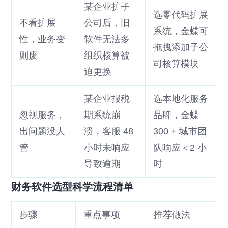
某企业扩子
选零代码扩展
不看扩展
公司后，旧
系统，金蝶可
性，业务变
软件无法多
拖拽添加子公
则废
组织核算被
司核算模块
迫更换
某企业报税
选本地化服务
忽视服务，
期系统崩
品牌，金蝶
出问题没人
溃，客服 48
300 + 城市团
管
小时未响应
队响应＜2 小
导致逾期
时
财务软件选型科学流程清单
步骤
重点事项
推荐做法