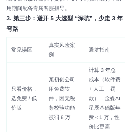
用期间配备专属客服指导。
3. 第三步：避开 5 大选型 “深坑”，少走 3 年
弯路
真实风险案
常见误区
避坑指南
例
计算 3 年总
某初创公司
成本（软件费
只看价格，
用免费软
+ 人工 + 罚
选免费 / 低
件，因无税
款），金蝶AI
价版
务校验功能
星辰基础版年
被罚 8 万
费＜1 万，性
价比更高