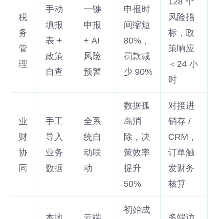
128 个
手动
一键
申报时
税
风险指
填报
申报
间缩短
务
标，政
表 +
+ AI
80%，
管
策响应
政策
风险
罚款减
理
＜24 小
自查
预警
少 90%
时
数据孤
对接进
业
手工
全系
岛消
销存 /
财
导入
统自
除，决
CRM，
协
业务
动联
策效率
订单触
同
数据
动
提升
发财务
50%
核算
初始成
本地
云端
多端访