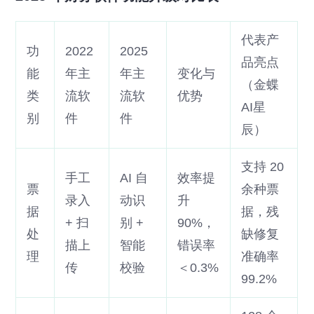
代表产
功
2022
2025
品亮点
能
年主
年主
变化与
（金蝶
类
流软
流软
优势
AI星
别
件
件
辰）
支持 20
手工
AI 自
效率提
票
余种票
录入
动识
升
据
据，残
+ 扫
别 +
90%，
处
缺修复
描上
智能
错误率
理
准确率
传
校验
＜0.3%
99.2%