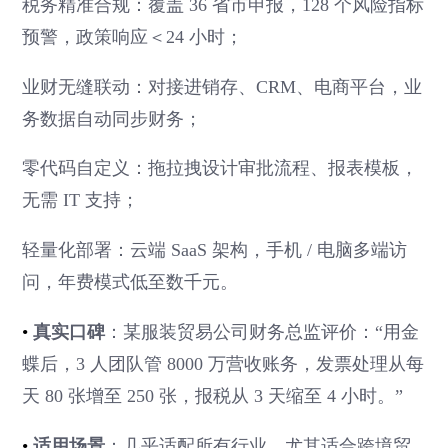
税务精准合规：覆盖 36 省市申报，128 个风险指标
预警，政策响应＜24 小时；
业财无缝联动：对接进销存、CRM、电商平台，业
务数据自动同步财务；
零代码自定义：拖拉拽设计审批流程、报表模板，
无需 IT 支持；
轻量化部署：云端 SaaS 架构，手机 / 电脑多端访
问，年费模式低至数千元。
•
真实口碑
：某服装贸易公司财务总监评价：“用金
蝶后，3 人团队管 8000 万营收账务，发票处理从每
天 80 张增至 250 张，报税从 3 天缩至 4 小时。”
•
适用场景
：几乎适配所有行业，尤其适合跨境贸