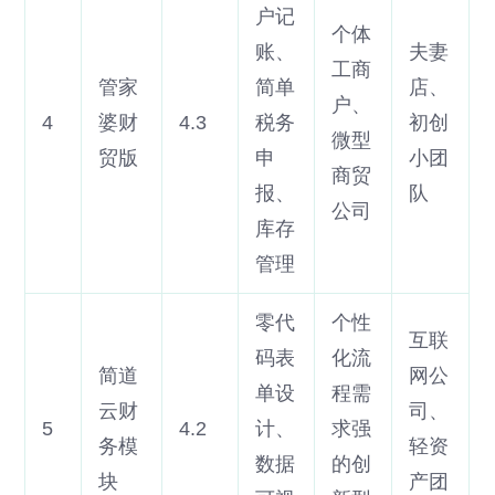
户记
个体
账、
夫妻
工商
管家
简单
店、
户、
4
婆财
4.3
税务
初创
微型
贸版
申
小团
商贸
报、
队
公司
库存
管理
零代
个性
互联
码表
化流
简道
网公
单设
程需
云财
司、
5
4.2
计、
求强
务模
轻资
数据
的创
块
产团