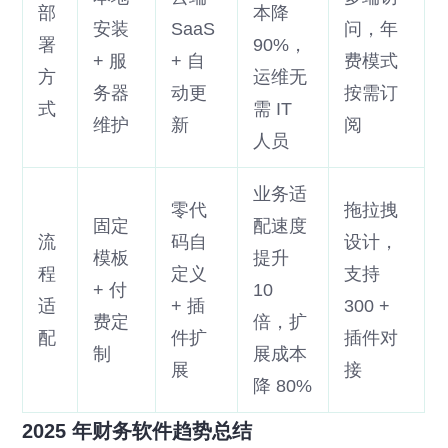
部
本降
安装
SaaS
问，年
署
90%，
+ 服
+ 自
费模式
方
运维无
务器
动更
按需订
式
需 IT
维护
新
阅
人员
业务适
零代
拖拉拽
固定
配速度
流
码自
设计，
模板
提升
程
定义
支持
+ 付
10
适
+ 插
300 +
费定
倍，扩
配
件扩
插件对
制
展成本
展
接
降 80%
2025 年财务软件趋势总结