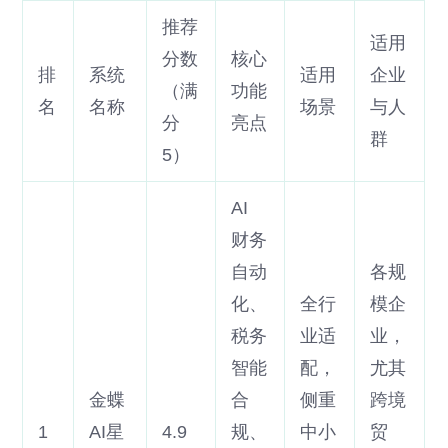
推荐
适用
分数
核心
排
系统
适用
企业
（满
功能
名
名称
场景
与人
分
亮点
群
5）
AI
财务
自动
各规
化、
全行
模企
税务
业适
业，
智能
配，
尤其
金蝶
合
侧重
跨境
1
AI星
4.9
规、
中小
贸