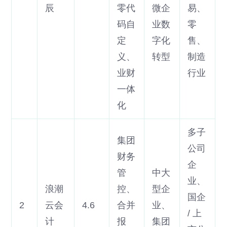
辰
零代
微企
易、
码自
业数
零
定
字化
售、
义、
转型
制造
业财
行业
一体
化
多子
集团
公司
财务
企
管
中大
业、
浪潮
控、
型企
国企
2
云会
4.6
合并
业、
/ 上
计
报
集团