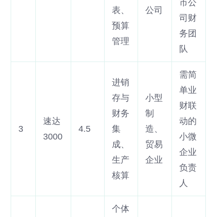
市公
表、
公司
司财
预算
务团
管理
队
需简
进销
单业
存与
小型
财联
财务
制
速达
动的
3
4.5
集
造、
3000
小微
成、
贸易
企业
生产
企业
负责
核算
人
个体