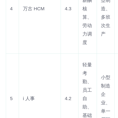
薪酬
型制
4
万古 HCM
4.3
核
造、
算、
多班
劳动
次生
力调
产
度
轻量
考
小型
勤、
制造
员工
企
5
i 人事
4.2
自
业、
助、
单一
基础