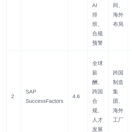
AI
间、
排
海外
班、
布局
合规
预警
全球
薪
跨国
酬、
制造
SAP
跨国
集
2
4.6
SuccessFactors
合
团、
规、
海外
人才
工厂
发展