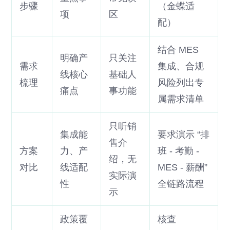
步骤
（金蝶适
项
区
配）
结合 MES
明确产
只关注
需求
集成、合规
线核心
基础人
梳理
风险列出专
痛点
事功能
属需求清单
只听销
集成能
要求演示 “排
售介
方案
力、产
班 - 考勤 -
绍，无
对比
线适配
MES - 薪酬”
实际演
性
全链路流程
示
政策覆
核查