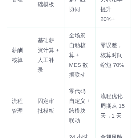
础模板
协同
提升
20%+
全场景
基础薪
自动核
零误差，
薪酬
资计算 +
算 +
核算时间
核算
人工补
MES 数
缩短 70%
录
据联动
零代码
流程优化
流程
固定审
自定义 +
周期从 15
管理
批模板
跨模块
天→1 天
联动
24 小时
合规风险