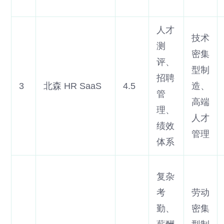
人才
技术
测
密集
评、
型制
招聘
3
北森 HR SaaS
4.5
造、
管
高端
理、
人才
绩效
管理
体系
复杂
考
劳动
勤、
密集