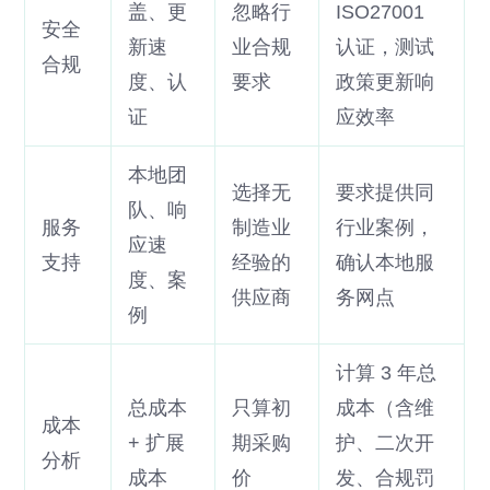
盖、更
忽略行
ISO27001
安全
新速
业合规
认证，测试
合规
度、认
要求
政策更新响
证
应效率
本地团
选择无
要求提供同
队、响
服务
制造业
行业案例，
应速
支持
经验的
确认本地服
度、案
供应商
务网点
例
计算 3 年总
总成本
只算初
成本（含维
成本
+ 扩展
期采购
护、二次开
分析
成本
价
发、合规罚