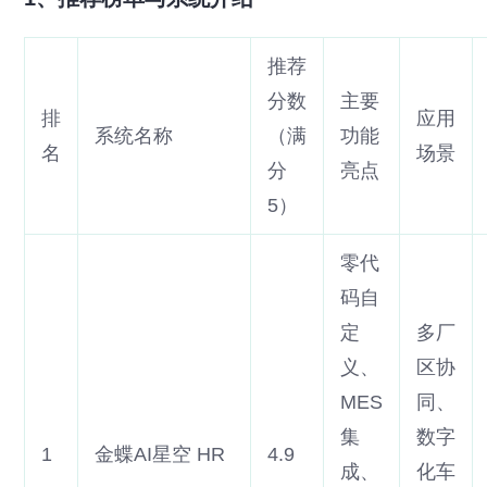
推荐
分数
主要
排
应用
系统名称
（满
功能
名
场景
分
亮点
5）
零代
码自
定
多厂
义、
区协
MES
同、
集
数字
1
金蝶AI星空 HR
4.9
成、
化车